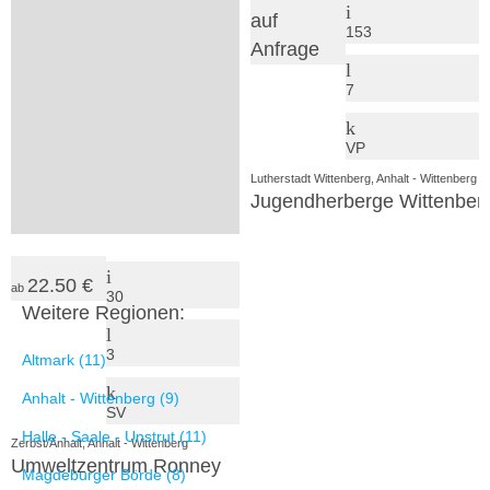
auf
auf
159
153
Anfrage
Anfrage
3
7
VP
VP
Dessau, Anhalt - Wittenberg
Lutherstadt Wittenberg, Anhalt - Wittenberg
Jugendherberge Dessau
Jugendherberge Wittenber
22.50 €
ab
30
Weitere Regionen:
3
Altmark (11)
Anhalt - Wittenberg (9)
SV
Halle - Saale - Unstrut (11)
Zerbst/Anhalt, Anhalt - Wittenberg
Umweltzentrum Ronney
Magdeburger Börde (8)