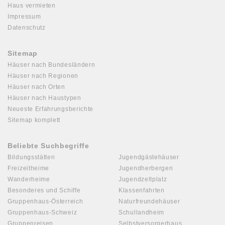
Haus vermieten
Impressum
Datenschutz
Sitemap
Häuser nach Bundesländern
Häuser nach Regionen
Häuser nach Orten
Häuser nach Haustypen
Neueste Erfahrungsberichte
Sitemap komplett
Beliebte Suchbegriffe
Bildungsstätten
Jugendgästehäuser
Freizeitheime
Jugendherbergen
Wanderheime
Jugendzeltplatz
Besonderes und Schiffe
Klassenfahrten
Gruppenhaus-Österreich
Naturfreundehäuser
Gruppenhaus-Schweiz
Schullandheim
Gruppenreisen
Selbstversorgerhaus