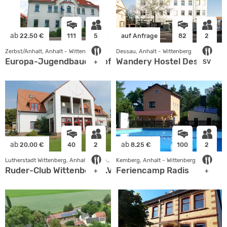
ab
22.50 €
111
5
auf Anfrage
82
2
Zerbst/Anhalt, Anhalt - Wittenberg
Dessau, Anhalt - Wittenberg
Europa-Jugendbauernhof Deetz e. V.
Wandery Hostel Dessau
+
SV
ab
ab
20.00 €
40
2
8.25 €
100
2
Lutherstadt Wittenberg, Anhalt - Wittenberg
Kemberg, Anhalt - Wittenberg
Ruder-Club Wittenberg e.V.
Feriencamp Radis
+
+