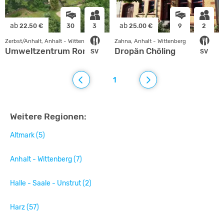
ab
ab
22.50 €
30
3
25.00 €
9
2
Zerbst/Anhalt, Anhalt - Wittenberg
Zahna, Anhalt - Wittenberg
Umweltzentrum Ronney
Dropän Chöling
SV
SV
1
Weitere Regionen:
Altmark (5)
Anhalt - Wittenberg (7)
Halle - Saale - Unstrut (2)
Harz (57)