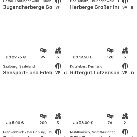
Gotha, Thüringer Wald - Rhön
Bad Tabarz, Thüringer Wald - Rhön
Jugendherberge Gotha
Herberge Großer Inselsber
VP
SV
ab
ab
29.75 €
99
5
19.50 €
120
5
Saalburg, Saaleland
Kutzleben, Kernland
Seesport- und Erlebnispädagogisches Zentrum Kloste
Rittergut Lützensömmern
VP
VP
ab
ab
5.00 €
200
3
38.00 €
76
2
Frankenblick / bei Coburg, Thüringer Wald - Rhön
Mühlhausen, Nordthüringen