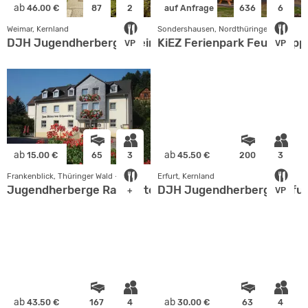
ab
46.00 €
87
2
auf Anfrage
636
6
Weimar, Kernland
Sondershausen, Nordthüringen
DJH Jugendherberge Weimar
KiEZ Ferienpark Feuerkuppe
VP
VP
ab
ab
15.00 €
65
3
45.50 €
200
3
Frankenblick, Thüringer Wald - Rhön
Erfurt, Kernland
Jugendherberge Rauenstein
DJH Jugendherberge Erfur
+
VP
ab
ab
43.50 €
167
4
30.00 €
63
4