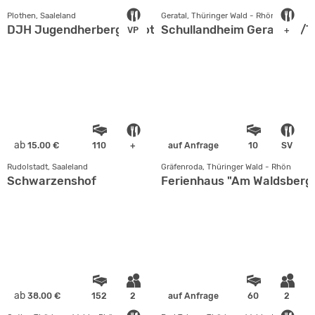
Plothen, Saaleland
Geratal, Thüringer Wald - Rhön
DJH Jugendherberge Plothen
Schullandheim Geraberg/T
VP
+
ab
15.00 €
110
+
auf Anfrage
10
SV
Rudolstadt, Saaleland
Gräfenroda, Thüringer Wald - Rhön
Schwarzenshof
Ferienhaus "Am Waldsberg
ab
38.00 €
152
2
auf Anfrage
60
2