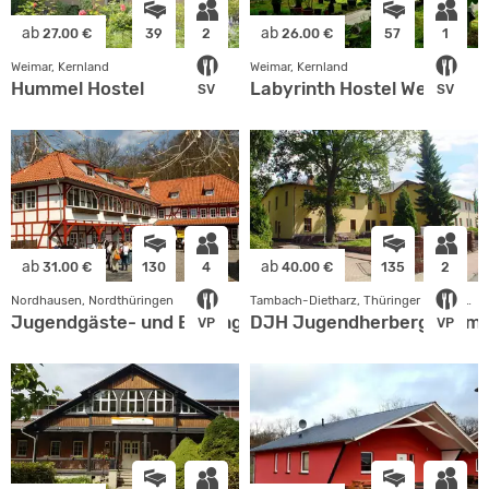
ab
ab
27.00 €
39
2
26.00 €
57
1
Weimar, Kernland
Weimar, Kernland
Hummel Hostel
Labyrinth Hostel Weimar
SV
SV
ab
ab
31.00 €
130
4
40.00 €
135
2
Nordhausen, Nordthüringen
Tambach-Dietharz, Thüringer Wald - Rhön
Jugendgäste- und Bildungshaus Rothleimmühle
DJH Jugendherberge Tamb
VP
VP