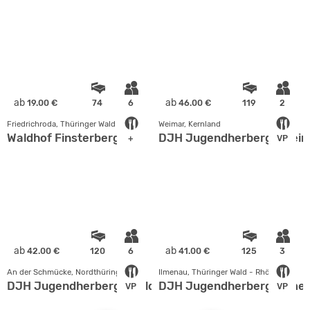
ab
ab
19.00 €
74
6
46.00 €
119
2
Friedrichroda, Thüringer Wald - Rhön
Weimar, Kernland
Waldhof Finsterbergen
DJH Jugendherberge Weim
+
VP
ab
ab
42.00 €
120
6
41.00 €
125
3
An der Schmücke, Nordthüringen
Ilmenau, Thüringer Wald - Rhön
DJH Jugendherberge Heldrungen
DJH Jugendherberge Ilme
VP
VP