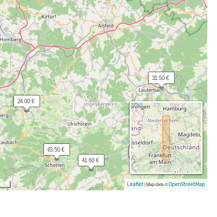
 31.50 €
 24.00 €
 63.50 €
 14.00 €
 41.60 €
Leaflet
|
Map data ©
OpenStreetMap