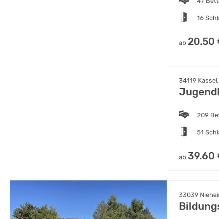
47 Bet
16 Sch
20.50
ab
34119 Kassel
Jugendh
209 Be
51 Sch
39.60
ab
33039 Niehei
Bildung