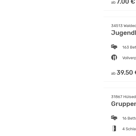
7.00 €
ab
34513 Waldec
Jugend
163 Be
Vollver
39.50 
ab
31867 Hülsed
Gruppen
16 Bet
4 Schl