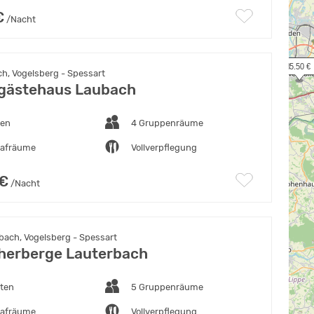
€
/Nacht
 35.50 €
h, Vogelsberg - Spessart
gästehaus Laubach
ten
4 Gruppenräume
lafräume
Vollverpflegung
 €
/Nacht
bach, Vogelsberg - Spessart
herberge Lauterbach
tten
5 Gruppenräume
lafräume
Vollverpflegung