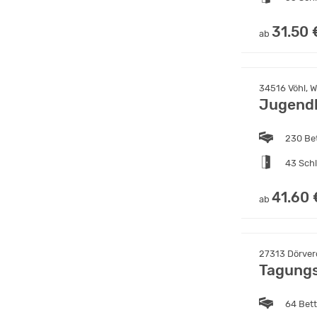
31.50 
ab
34516 Vöhl, 
Jugendh
230 Be
43 Sch
41.60 
ab
27313 Dörver
Tagungs
64 Bet