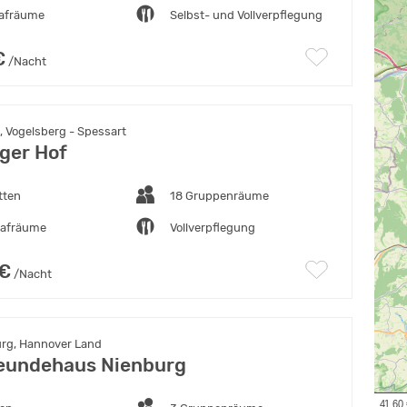
lafräume
Selbst- und Vollverpflegung
€
/Nacht
 Vogelsberg - Spessart
ger Hof
tten
18 Gruppenräume
lafräume
Vollverpflegung
 €
/Nacht
rg, Hannover Land
eundehaus Nienburg
 41.60 