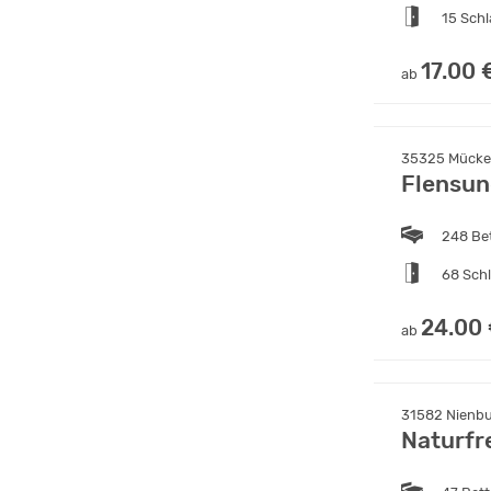
15 Sch
17.00 
ab
35325 Mücke,
Flensun
248 Be
68 Sch
24.00
ab
31582 Nienbu
Naturfr