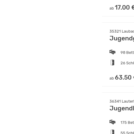
17.00 
ab
35321 Laubac
Jugend
98 Bet
26 Sch
63.50
ab
36341 Lauter
Jugend
175 Be
55 Sch