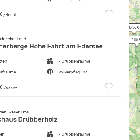
€
/Nacht
 35.50 €
Waldecker Land
  9.00 
erberge Hohe Fahrt am Edersee
tten
7 Gruppenräume
lafräume
Vollverpflegung
€
/Nacht
den, Weser Ems
haus Drübberholz
ten
7 Gruppenräume