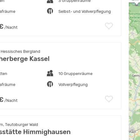
ten
3 Gruppenräume
lafräume
Selbst- und Vollverpflegung
 €
/Nacht
, Hessisches Bergland
erberge Kassel
tten
10 Gruppenräume
lafräume
Vollverpflegung
 €
/Nacht
m, Teutoburger Wald
sstätte Himmighausen