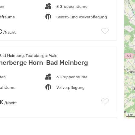
ten
3 Gruppenräume
lafräume
Selbst- und Vollverpflegung
€
/Nacht
ad Meinberg, Teutoburger Wald
erberge Horn-Bad Meinberg
ten
6 Gruppenräume
lafräume
Vollverpflegung
 €
/Nacht
5 km
eim, Hessisches Bergland
orf Eisenberg