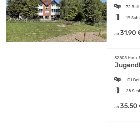
72 Bet
19 Sch
31.90 
ab
32805 Horn-B
Jugendh
131 Bet
28 Sch
35.50
ab
36275 Kirchh
Feriend