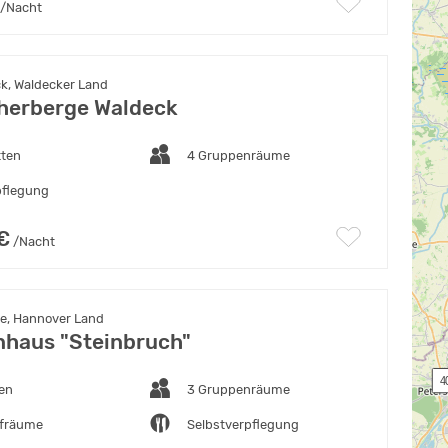
/Nacht
k, Waldecker Land
herberge Waldeck
tten
4 Gruppenräume
pflegung
€
/Nacht
e, Hannover Land
haus "Steinbruch"
 4
ten
3 Gruppenräume
afräume
Selbstverpflegung