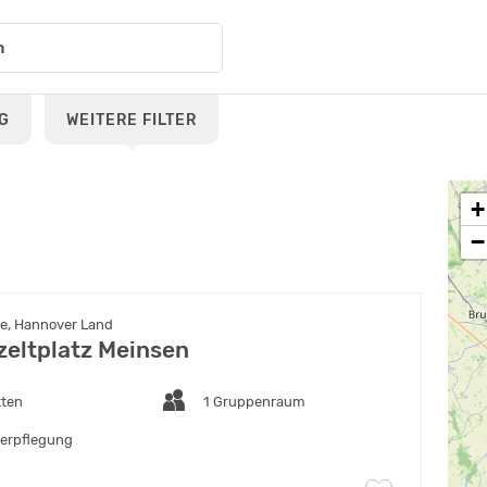
G
WEITERE FILTER
+
−
e, Hannover Land
eltplatz Meinsen
tten
1 Gruppenraum
verpflegung