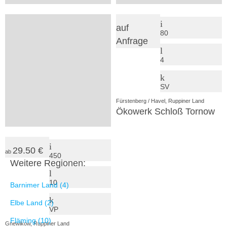
45.50 €
auf
ab
430
80
Anfrage
24
4
VP
SV
Rheinsberg, Ruppiner Land
Fürstenberg / Havel, Ruppiner Land
Prebelower Kinderland e.V.
Ökowerk Schloß Tornow
29.50 €
ab
450
Weitere Regionen:
10
Barnimer Land (4)
Elbe Land (2)
VP
Fläming (10)
Gnewikow, Ruppiner Land