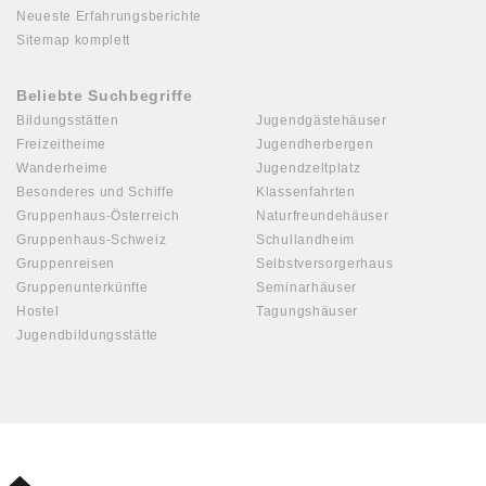
Neueste Erfahrungsberichte
Sitemap komplett
Beliebte Suchbegriffe
Bildungsstätten
Jugendgästehäuser
Freizeitheime
Jugendherbergen
Wanderheime
Jugendzeltplatz
Besonderes und Schiffe
Klassenfahrten
Gruppenhaus-Österreich
Naturfreundehäuser
Gruppenhaus-Schweiz
Schullandheim
Gruppenreisen
Selbstversorgerhaus
Gruppenunterkünfte
Seminarhäuser
Hostel
Tagungshäuser
Jugendbildungsstätte