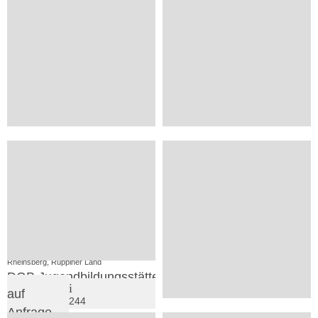
1
3
SV
VP
Löwenberger Land, Ruppiner Land
Rheinsberg, Ruppiner Land
Hof Landlust
Jugendherberge Prebelow
31.00 €
45.00 €
ab
ab
84
22
9
3
VP
SV
Rheinsberg, Ruppiner Land
Großwoltersdorf, Ruppiner Land
DGB Jugendbildungsstätte
Landhaus Wolfsruh
auf
244
Anfrage