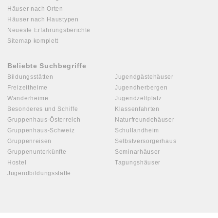
Häuser nach Orten
Häuser nach Haustypen
Neueste Erfahrungsberichte
Sitemap komplett
Beliebte Suchbegriffe
Bildungsstätten
Jugendgästehäuser
Freizeitheime
Jugendherbergen
Wanderheime
Jugendzeltplatz
Besonderes und Schiffe
Klassenfahrten
Gruppenhaus-Österreich
Naturfreundehäuser
Gruppenhaus-Schweiz
Schullandheim
Gruppenreisen
Selbstversorgerhaus
Gruppenunterkünfte
Seminarhäuser
Hostel
Tagungshäuser
Jugendbildungsstätte