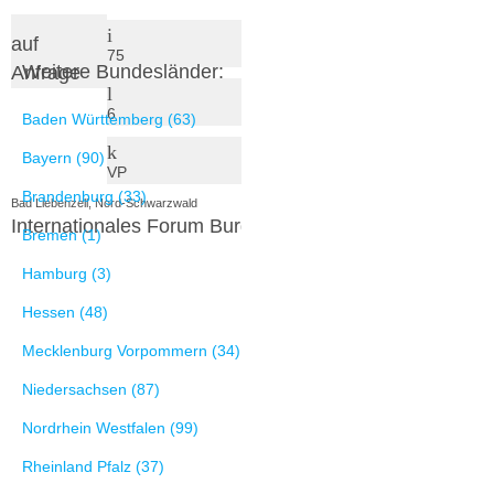
auf
75
Weitere Bundesländer:
Anfrage
6
Baden Württemberg (63)
Bayern (90)
VP
Brandenburg (33)
Bad Liebenzell, Nord-Schwarzwald
Internationales Forum Burg Liebenzell
Bremen (1)
Hamburg (3)
Hessen (48)
Mecklenburg Vorpommern (34)
Niedersachsen (87)
Nordrhein Westfalen (99)
Rheinland Pfalz (37)