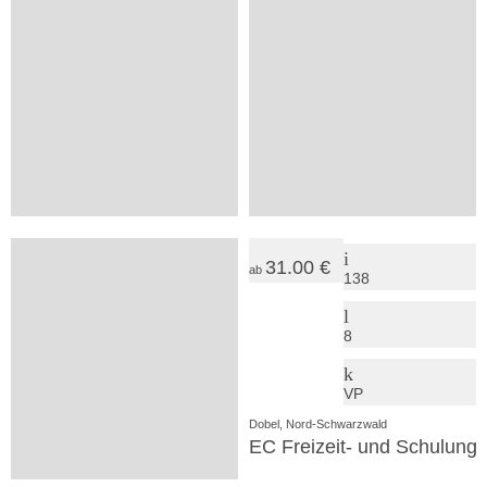
auf
auf
32
28
Anfrage
Anfrage
2
2
+
SV
Stuttgart, Region Stuttgart
Ötisheim, Nord-Schwarzwald
Karl-Kloß-Jugendbildungsstätte
Naturschule Stromberg
14.50 €
31.00 €
ab
ab
36
138
2
8
SV
VP
Ehningen, Region Stuttgart
Dobel, Nord-Schwarzwald
DJO- Jugendbildungsstätte
EC Freizeit- und Schulung