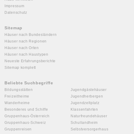
Impressum
Datenschutz
Sitemap
Häuser nach Bundesländern
Häuser nach Regionen
Häuser nach Orten
Häuser nach Haustypen
Neueste Erfahrungsberichte
Sitemap komplett
Beliebte Suchbegriffe
Bildungsstätten
Jugendgästehäuser
Freizeitheime
Jugendherbergen
Wanderheime
Jugendzeltplatz
Besonderes und Schiffe
Klassenfahrten
Gruppenhaus-Österreich
Naturfreundehäuser
Gruppenhaus-Schweiz
Schullandheim
Gruppenreisen
Selbstversorgerhaus