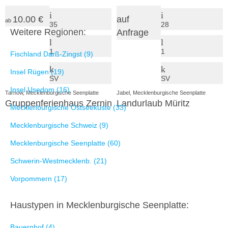
10.00 €
auf
ab
35
28
Weitere Regionen:
Anfrage
1
1
Fischland Darß-Zingst (9)
Insel Rügen (19)
SV
SV
Insel Usedom (16)
Tarnow, Mecklenburgische Seenplatte
Jabel, Mecklenburgische Seenplatte
Gruppenferienhaus Zernin
Landurlaub Müritz
Mecklenburgische Ostseeküste (33)
Mecklenburgische Schweiz (9)
Mecklenburgische Seenplatte (60)
Schwerin-Westmecklenb. (21)
Vorpommern (17)
Haustypen in Mecklenburgische Seenplatte:
Bauernhof (4)