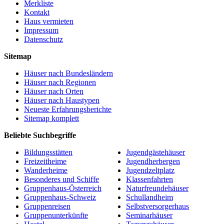
Merkliste
Kontakt
Haus vermieten
Impressum
Datenschutz
Sitemap
Häuser nach Bundesländern
Häuser nach Regionen
Häuser nach Orten
Häuser nach Haustypen
Neueste Erfahrungsberichte
Sitemap komplett
Beliebte Suchbegriffe
Bildungsstätten
Jugendgästehäuser
Freizeitheime
Jugendherbergen
Wanderheime
Jugendzeltplatz
Besonderes und Schiffe
Klassenfahrten
Gruppenhaus-Österreich
Naturfreundehäuser
Gruppenhaus-Schweiz
Schullandheim
Gruppenreisen
Selbstversorgerhaus
Gruppenunterkünfte
Seminarhäuser