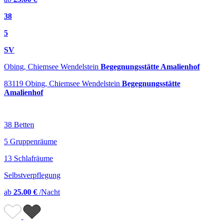
38
5
SV
Obing, Chiemsee Wendelstein
Begegnungsstätte Amalienhof
83119 Obing, Chiemsee Wendelstein
Begegnungsstätte
Amalienhof
38 Betten
5 Gruppenräume
13 Schlafräume
Selbstverpflegung
ab
25.00 €
/Nacht