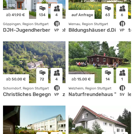
ab
41.90 €
134
4
auf Anfrage
63
6
Göppingen, Region Stuttgart
Wernau, Region Stuttgart
DJH-Jugendherberge Hohenstaufen
Bildungshäuser d.Diö.Rotte
VP
VP
ab
ab
50.00 €
72
4
15.00 €
14
1
Schorndorf, Region Stuttgart
Welzheim, Region Stuttgart
Christliches Begegnungszentrum
Naturfreundehaus "Auf der
VP
SV