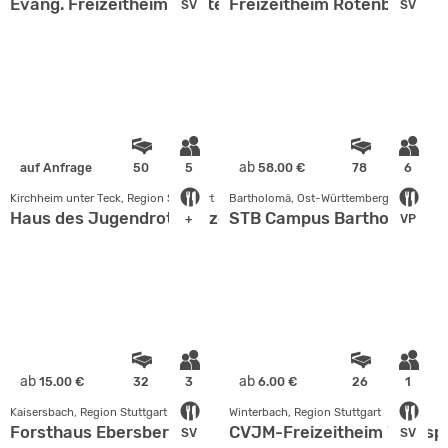
Evang. Freizeitheim Stötten
Freizeitheim Rötenbach
SV
SV
ab
auf Anfrage
50
5
58.00 €
78
6
Kirchheim unter Teck, Region Stuttgart
Bartholomä, Ost-Württemberg
Haus des Jugendrotkreuzes
STB Campus Bartholomä
+
VP
ab
ab
15.00 €
32
3
6.00 €
26
1
Kaisersbach, Region Stuttgart
Winterbach, Region Stuttgart
Forsthaus Ebersberg
CVJM-Freizeitheim Waldspo
SV
SV