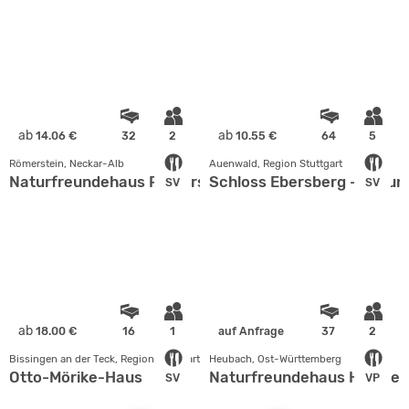
ab
ab
14.06 €
32
2
10.55 €
64
5
Römerstein, Neckar-Alb
Auenwald, Region Stuttgart
Naturfreundehaus Römerstein
Schloss Ebersberg - Bildu
SV
SV
ab
18.00 €
16
1
auf Anfrage
37
2
Bissingen an der Teck, Region Stuttgart
Heubach, Ost-Württemberg
Otto-Mörike-Haus
Naturfreundehaus Himmelr
SV
VP