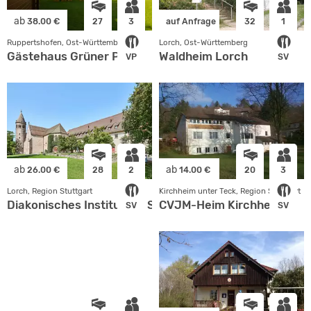
ab
38.00 €
27
3
auf Anfrage
32
1
Ruppertshofen, Ost-Württemberg
Lorch, Ost-Württemberg
Gästehaus Grüner Pfad
Waldheim Lorch
VP
SV
ab
ab
26.00 €
28
2
14.00 €
20
3
Lorch, Region Stuttgart
Kirchheim unter Teck, Region Stuttgart
Diakonisches Institut für Soziale Berufe gGmbH
CVJM-Heim Kirchheim
SV
SV