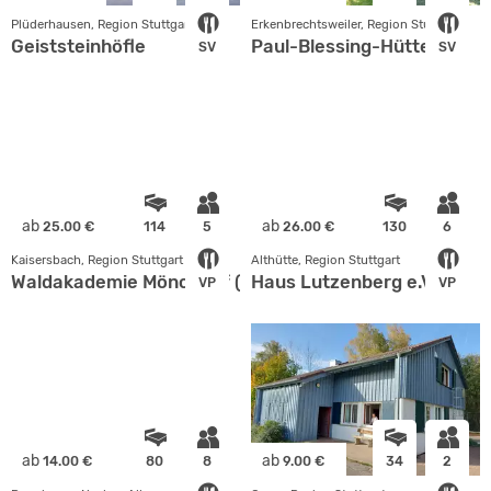
Plüderhausen, Region Stuttgart
Erkenbrechtsweiler, Region Stuttgart
Geiststeinhöfle
Paul-Blessing-Hütte
SV
SV
ab
ab
25.00 €
114
5
26.00 €
130
6
Kaisersbach, Region Stuttgart
Althütte, Region Stuttgart
Waldakademie Mönchhof (Schullandheim Mönchhof)
Haus Lutzenberg e.V.
VP
VP
ab
ab
14.00 €
80
8
9.00 €
34
2