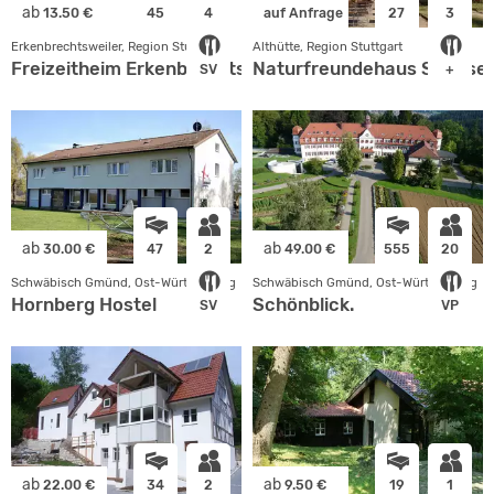
ab
13.50 €
45
4
auf Anfrage
27
3
Erkenbrechtsweiler, Region Stuttgart
Althütte, Region Stuttgart
Freizeitheim Erkenbrechtsweiler
Naturfreundehaus Sechsel
SV
+
ab
ab
30.00 €
47
2
49.00 €
555
20
Schwäbisch Gmünd, Ost-Württemberg
Schwäbisch Gmünd, Ost-Württemberg
Hornberg Hostel
Schönblick.
SV
VP
ab
ab
22.00 €
34
2
9.50 €
19
1