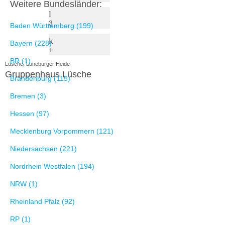
Weitere Bundesländer:
3
Baden Württemberg (199)
Bayern (228)
+
BR (1)
Lüsche, Lüneburger Heide
Gruppenhaus Lüsche
Brandenburg (115)
Bremen (3)
Hessen (97)
Mecklenburg Vorpommern (121)
Niedersachsen (221)
Nordrhein Westfalen (194)
NRW (1)
Rheinland Pfalz (92)
RP (1)