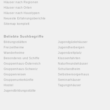
Häuser nach Regionen
Häuser nach Orten
Häuser nach Haustypen
Neueste Erfahrungsberichte
Sitemap komplett
Beliebte Suchbegriffe
Bildungsstätten
Jugendgästehäuser
Freizeitheime
Jugendherbergen
Wanderheime
Jugendzeltplatz
Besonderes und Schiffe
Klassenfahrten
Gruppenhaus-Österreich
Naturfreundehäuser
Gruppenhaus-Schweiz
Schullandheim
Gruppenreisen
Selbstversorgerhaus
Gruppenunterkünfte
Seminarhäuser
Hostel
Tagungshäuser
Jugendbildungsstätte