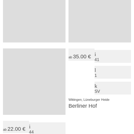
25.00 €
35.00 €
ab
ab
35
41
2
1
SV
SV
Wesendorf, Lüneburger Heide
Wittingen, Lüneburger Heide
Hof Immenknick*** Idyllischer Reiterhof
Berliner Hof
22.00 €
ab
44