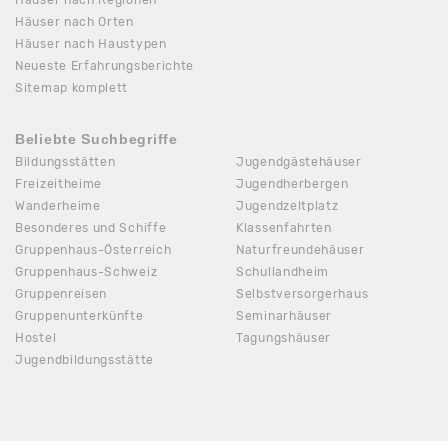
Häuser nach Regionen
Häuser nach Orten
Häuser nach Haustypen
Neueste Erfahrungsberichte
Sitemap komplett
Beliebte Suchbegriffe
Bildungsstätten
Jugendgästehäuser
Freizeitheime
Jugendherbergen
Wanderheime
Jugendzeltplatz
Besonderes und Schiffe
Klassenfahrten
Gruppenhaus-Österreich
Naturfreundehäuser
Gruppenhaus-Schweiz
Schullandheim
Gruppenreisen
Selbstversorgerhaus
Gruppenunterkünfte
Seminarhäuser
Hostel
Tagungshäuser
Jugendbildungsstätte