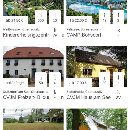
ab
ab
24.50 €
600
10
22.00 €
48
3
Weißwasser, Oberlausitz
Felixsee, Spreeregion
Kindererholungszentrum Kiez Am Braunsteich
CAMP Bohsdorf
VP
+
ab
auf Anfrage
50
4
17.00 €
20
1
Quitzdorf am See, Oberlausitz
Elsterheide, Oberlausitz
CVJM Freizeit- Bildungszentrum Kollm
CVJM Haus am See
+
SV