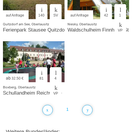
auf Anfrage
140
SV
auf Anfrage
42
1
Quitzdorf am See, Oberlausitz
Niesky, Oberlausitz
Ferienpark Stausee Quitzdorf
Waldschulheim Finnhütte St
VP
ab
32.50 €
81
4
Boxberg, Oberlausitz
Schullandheim Reichwalde
VP
1
Weitere Bundesländer: