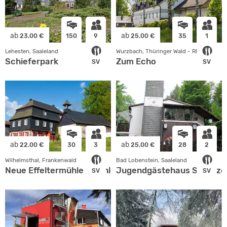
ab
ab
23.00 €
150
9
25.00 €
35
1
Lehesten, Saaleland
Wurzbach, Thüringer Wald - Rhön
Schieferpark
Zum Echo
SV
SV
ab
ab
22.00 €
30
3
25.00 €
28
2
Wilhelmsthal, Frankenwald
Bad Lobenstein, Saaleland
Neue Effeltermühle - Mühlenhaus
Jugendgästehaus Schütze
SV
SV