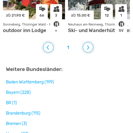
ab
ab
21.90 €
66
3
15.00 €
12
1
Sonneberg, Thüringer Wald - Rhön
Neuhaus am Rennweg, Thüringer Wald - Rhön
outdoor inn Lodge
Ski- und Wanderhütte Stei
+
SV
1
Weitere Bundesländer:
Baden Württemberg (199)
Bayern (228)
BR (1)
Brandenburg (115)
Bremen (3)