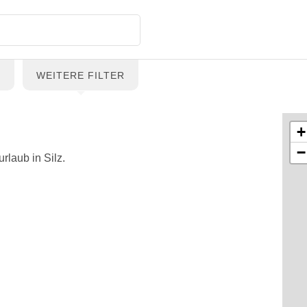
G
WEITERE FILTER
+
−
rlaub in Silz.