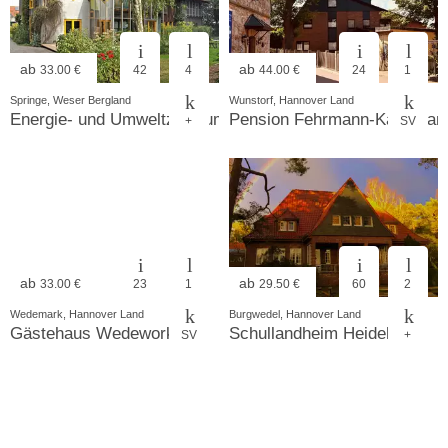
ab
ab
33.00 €
42
4
44.00 €
24
1
Springe, Weser Bergland
Wunstorf, Hannover Land
Energie- und Umweltzentrum e.V.
Pension Fehrmann-Kauke am
+
SV
ab
ab
33.00 €
23
1
29.50 €
60
2
Wedemark, Hannover Land
Burgwedel, Hannover Land
Gästehaus Wedework
Schullandheim Heideheim
SV
+