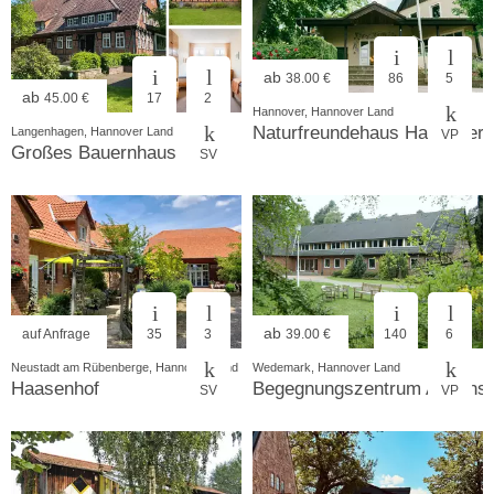
ab
38.00 €
86
5
ab
45.00 €
17
2
Hannover, Hannover Land
Naturfreundehaus Hannover
Langenhagen, Hannover Land
VP
Großes Bauernhaus
SV
ab
auf Anfrage
35
3
39.00 €
140
6
Neustadt am Rübenberge, Hannover Land
Wedemark, Hannover Land
Haasenhof
Begegnungszentrum Abbens
SV
VP