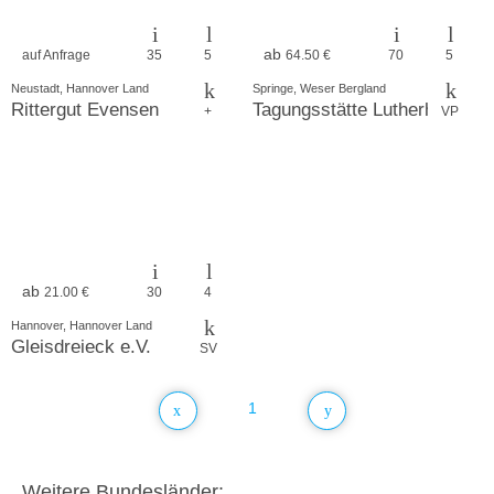
ab
auf Anfrage
35
5
64.50 €
70
5
Neustadt, Hannover Land
Springe, Weser Bergland
Rittergut Evensen
Tagungsstätte Lutherheim
+
VP
ab
21.00 €
30
4
Hannover, Hannover Land
Gleisdreieck e.V.
SV
1
Weitere Bundesländer: