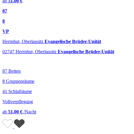
ab
51.00 €
87
8
VP
Herrnhut, Oberlausitz
Evangelische Brüder-Unität
02747 Herrnhut, Oberlausitz
Evangelische Brüder-Unität
87 Betten
8 Gruppenräume
41 Schlafräume
Vollverpflegung
ab
51.00 €
/Nacht