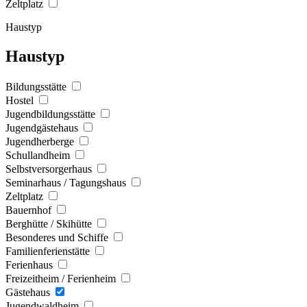
Zeltplatz
Haustyp
Haustyp
Bildungsstätte
Hostel
Jugendbildungsstätte
Jugendgästehaus
Jugendherberge
Schullandheim
Selbstversorgerhaus
Seminarhaus / Tagungshaus
Zeltplatz
Bauernhof
Berghütte / Skihütte
Besonderes und Schiffe
Familienferienstätte
Ferienhaus
Freizeitheim / Ferienheim
Gästehaus
Jugendwaldheim