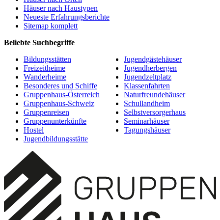
Häuser nach Haustypen
Neueste Erfahrungsberichte
Sitemap komplett
Beliebte Suchbegriffe
Bildungsstätten
Jugendgästehäuser
Freizeitheime
Jugendherbergen
Wanderheime
Jugendzeltplatz
Besonderes und Schiffe
Klassenfahrten
Gruppenhaus-Österreich
Naturfreundehäuser
Gruppenhaus-Schweiz
Schullandheim
Gruppenreisen
Selbstversorgerhaus
Gruppenunterkünfte
Seminarhäuser
Hostel
Tagungshäuser
Jugendbildungsstätte