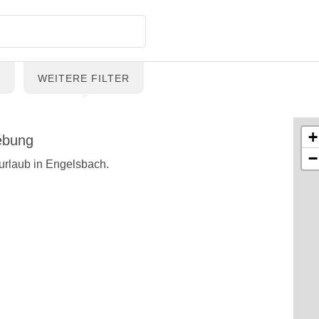
G
WEITERE FILTER
+
ebung
−
urlaub in Engelsbach.