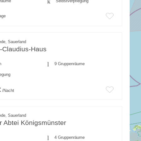
fräume
Selbstverpflegung
rage
de, Sauerland
s-Claudius-Haus
n
9 Gruppenräume
legung
€
/Nacht
de, Sauerland
r Abtei Königsmünster
4 Gruppenräume