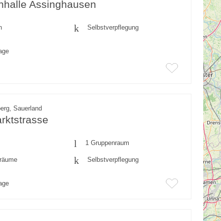
nhalle Assinghausen
n
Selbstverpflegung
rage
erg, Sauerland
rktstrasse
1 Gruppenraum
fräume
Selbstverpflegung
rage