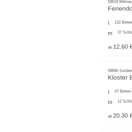
59519 Möhnes
Feriend
132 Bette
37 Schl
12.60 
ab
59846 Sunder
Kloster
47 Betten
12 Schl
20.30 
ab