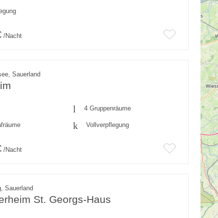
legung
€
/Nacht
ee, Sauerland
im
4 Gruppenräume
afräume
Vollverpflegung
€
/Nacht
, Sauerland
derheim St. Georgs-Haus