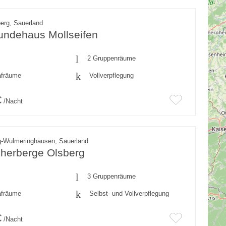
erg, Sauerland
undehaus Mollseifen
2 Gruppenräume
afräume
Vollverpflegung
€
/Nacht
g-Wulmeringhausen, Sauerland
herberge Olsberg
3 Gruppenräume
afräume
Selbst- und Vollverpflegung
€
/Nacht