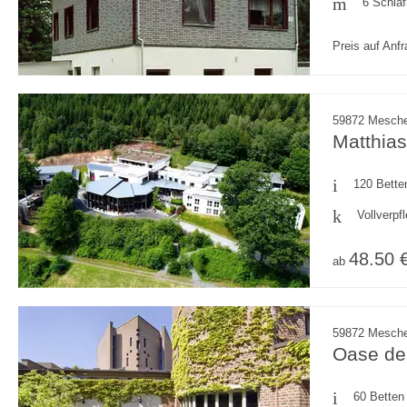
6 Schla
Preis auf Anf
59872 Mesche
Matthia
120 Bette
Vollverpf
48.50 
ab
59872 Mesche
Oase de
60 Betten