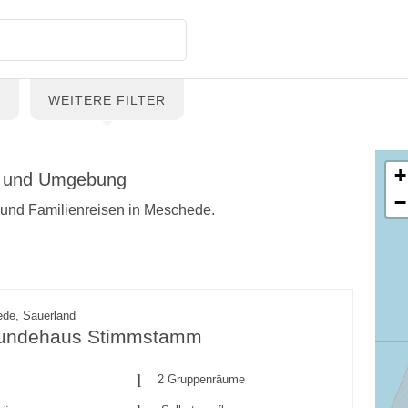
G
WEITERE FILTER
+
de und Umgebung
−
en und Familienreisen in Meschede.
de, Sauerland
eundehaus Stimmstamm
2 Gruppenräume