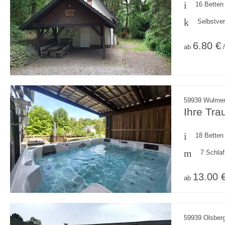
16 Betten
Selbstve
6.80 €
ab
/
59939 Wulmer
Ihre Trau
18 Betten
7 Schla
13.00 
ab
59939 Olsberg