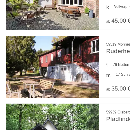
Vollverpf
45.00 
ab
59519 Möhnes
Ruderhe
76 Betten
17 Schl
35.00 
ab
59939 Olsberg
Pfadfin