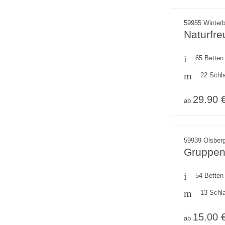
59955 Winterb
Naturfre
65 Betten
22 Schl
29.90 
ab
59939 Olsber
Gruppen
54 Betten
13 Schl
15.00 
ab