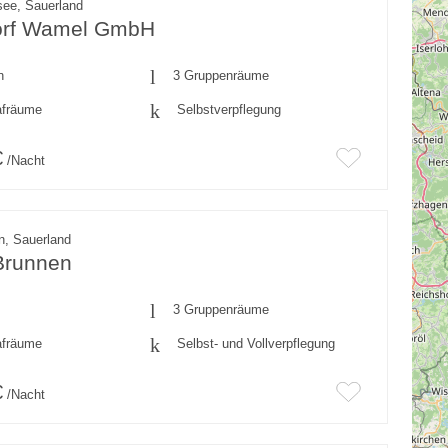
ee, Sauerland
orf Wamel GmbH
n
3 Gruppenräume
afräume
Selbstverpflegung
€
/Nacht
n, Sauerland
 Brunnen
3 Gruppenräume
afräume
Selbst- und Vollverpflegung
€
/Nacht