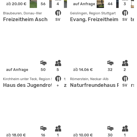
ab
20.00 €
56
4
auf Anfrage
44
3
Blaubeuren, Donau-Iller
Geislingen, Region Stuttgart
Freizeitheim Asch
Evang. Freizeitheim Stötte
SV
SV
ab
auf Anfrage
50
5
14.06 €
32
2
Kirchheim unter Teck, Region Stuttgart
Römerstein, Neckar-Alb
Haus des Jugendrotkreuzes
Naturfreundehaus Römerst
+
SV
ab
ab
18.00 €
16
1
10.00 €
30
1