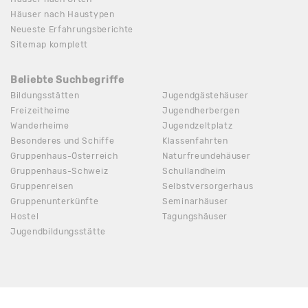
Häuser nach Haustypen
Neueste Erfahrungsberichte
Sitemap komplett
Beliebte Suchbegriffe
Bildungsstätten
Jugendgästehäuser
Freizeitheime
Jugendherbergen
Wanderheime
Jugendzeltplatz
Besonderes und Schiffe
Klassenfahrten
Gruppenhaus-Österreich
Naturfreundehäuser
Gruppenhaus-Schweiz
Schullandheim
Gruppenreisen
Selbstversorgerhaus
Gruppenunterkünfte
Seminarhäuser
Hostel
Tagungshäuser
Jugendbildungsstätte