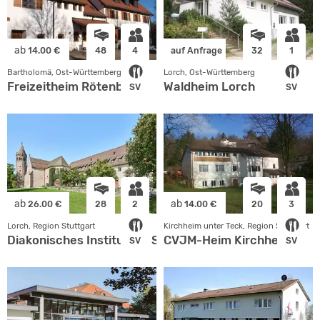
ab
14.00 €
48
4
auf Anfrage
32
1
Bartholomä, Ost-Württemberg
Lorch, Ost-Württemberg
Freizeitheim Rötenbach
Waldheim Lorch
SV
SV
ab
ab
26.00 €
28
2
14.00 €
20
3
Lorch, Region Stuttgart
Kirchheim unter Teck, Region Stuttgart
Diakonisches Institut für Soziale Berufe gGmbH
CVJM-Heim Kirchheim
SV
SV