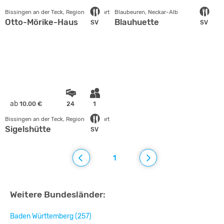
Bissingen an der Teck, Region Stuttgart
Blaubeuren, Neckar-Alb
Otto-Mörike-Haus
Blauhuette
SV
SV
ab
10.00 €
24
1
Bissingen an der Teck, Region Stuttgart
Sigelshütte
SV
1
Weitere Bundesländer:
Baden Württemberg (257)