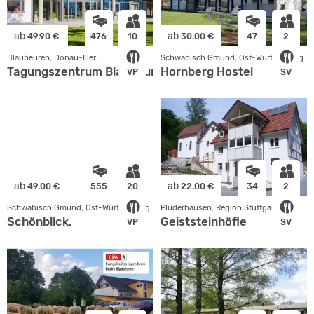
ab
ab
49.90 €
476
10
30.00 €
47
2
Blaubeuren, Donau-Iller
Schwäbisch Gmünd, Ost-Württemberg
Tagungszentrum Blaubeuren
Hornberg Hostel
VP
SV
ab
ab
49.00 €
555
20
22.00 €
34
2
Schwäbisch Gmünd, Ost-Württemberg
Plüderhausen, Region Stuttgart
Schönblick.
Geiststeinhöfle
VP
SV