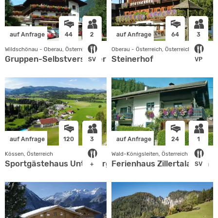
auf Anfrage
44
2
auf Anfrage
64
3
Wildschönau - Oberau, Österreich
Oberau - Österreich, Österreich
Gruppen-Selbstversorgerhaus KLAMMRAST
Steinerhof
SV
VP
auf Anfrage
120
3
auf Anfrage
24
1
Kössen, Österreich
Wald-Königsleiten, Österreich
Sportgästehaus Unterberg
Ferienhaus Zillertalarena
+
SV