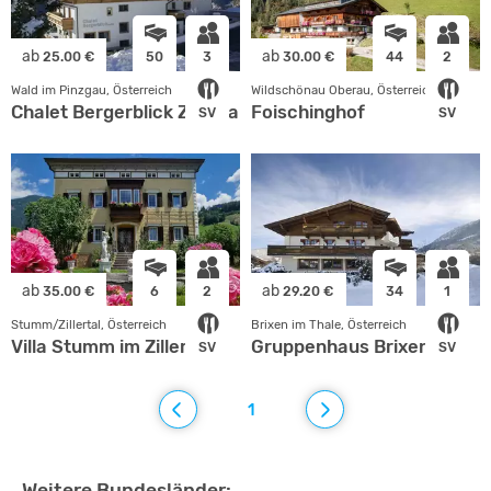
ab
ab
25.00 €
50
3
30.00 €
44
2
Wald im Pinzgau, Österreich
Wildschönau Oberau, Österreich
Chalet Bergerblick Zillertal Arena
Foischinghof
SV
SV
ab
ab
35.00 €
6
2
29.20 €
34
1
Stumm/Zillertal, Österreich
Brixen im Thale, Österreich
Villa Stumm im Zillertal
Gruppenhaus Brixen
SV
SV
1
Weitere Bundesländer: