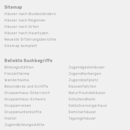
Sitemap
Häuser nach Bundesländern
Häuser nach Regionen
Häuser nach Orten
Häuser nach Haustypen
Neueste Erfahrungsberichte
Sitemap komplett
Beliebte Suchbegriffe
Bildungsstätten
Jugendgästehäuser
Freizeitheime
Jugendherbergen
Wanderheime
Jugendzeltplatz
Besonderes und Schiffe
Klassenfahrten
Gruppenhaus-Österreich
Naturfreundehäuser
Gruppenhaus-Schweiz
Schullandheim
Gruppenreisen
Selbstversorgerhaus
Gruppenunterkünfte
Seminarhäuser
Hostel
Tagungshäuser
Jugendbildungsstätte