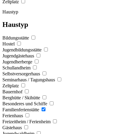
Zeltplatz
Haustyp
Haustyp
Bildungsstätte
Hostel
Jugendbildungsstätte
Jugendgästehaus
Jugendherberge
Schullandheim
Selbstversorgerhaus
Seminarhaus / Tagungshaus
Zeltplatz
Bauernhof
Berghütte / Skihütte
Besonderes und Schiffe
Familienferienstätte
Ferienhaus
Freizeitheim / Ferienheim
Gästehaus
Jugendwaldheim