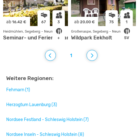
ab
ab
16.42 €
67
3
20.00 €
75
1
Heidmühlen, Segeberg - Neumünster
Großenaspe, Segeberg - Neumünster
Seminar- und Ferienhof am Klint
Wildpark Eekholt
+
SV
1
Weitere Regionen:
Fehmarn (1)
Herzogtum Lauenburg (3)
Nordsee Festland - Schleswig Holstein (7)
Nordsee Inseln - Schleswig Holstein (8)