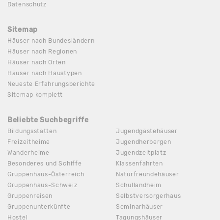
Datenschutz
Sitemap
Häuser nach Bundesländern
Häuser nach Regionen
Häuser nach Orten
Häuser nach Haustypen
Neueste Erfahrungsberichte
Sitemap komplett
Beliebte Suchbegriffe
Bildungsstätten
Jugendgästehäuser
Freizeitheime
Jugendherbergen
Wanderheime
Jugendzeltplatz
Besonderes und Schiffe
Klassenfahrten
Gruppenhaus-Österreich
Naturfreundehäuser
Gruppenhaus-Schweiz
Schullandheim
Gruppenreisen
Selbstversorgerhaus
Gruppenunterkünfte
Seminarhäuser
Hostel
Tagungshäuser