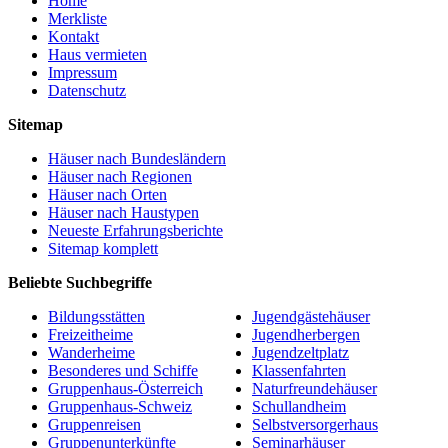
Home
Merkliste
Kontakt
Haus vermieten
Impressum
Datenschutz
Sitemap
Häuser nach Bundesländern
Häuser nach Regionen
Häuser nach Orten
Häuser nach Haustypen
Neueste Erfahrungsberichte
Sitemap komplett
Beliebte Suchbegriffe
Bildungsstätten
Jugendgästehäuser
Freizeitheime
Jugendherbergen
Wanderheime
Jugendzeltplatz
Besonderes und Schiffe
Klassenfahrten
Gruppenhaus-Österreich
Naturfreundehäuser
Gruppenhaus-Schweiz
Schullandheim
Gruppenreisen
Selbstversorgerhaus
Gruppenunterkünfte
Seminarhäuser