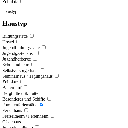
Zeltplatz
Haustyp
Haustyp
Bildungsstätte
Hostel
Jugendbildungsstätte
Jugendgästehaus
Jugendherberge
Schullandheim
Selbstversorgerhaus
Seminarhaus / Tagungshaus
Zeltplatz
Bauernhof
Berghütte / Skihütte
Besonderes und Schiffe
Familienferienstätte
Ferienhaus
Freizeitheim / Ferienheim
Gästehaus
Jugendwaldheim