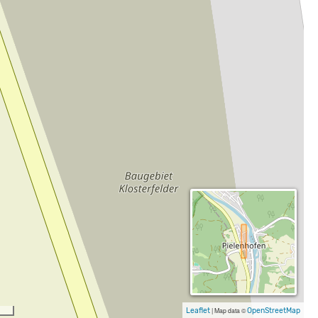
Leaflet
|
Map data ©
OpenStreetMap