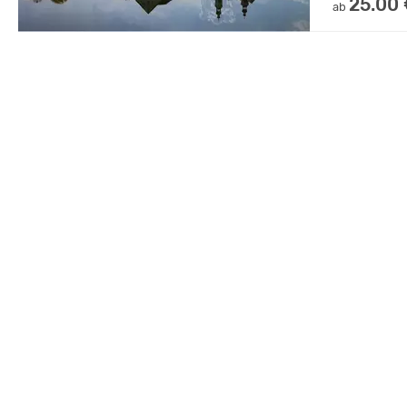
25.00
ab