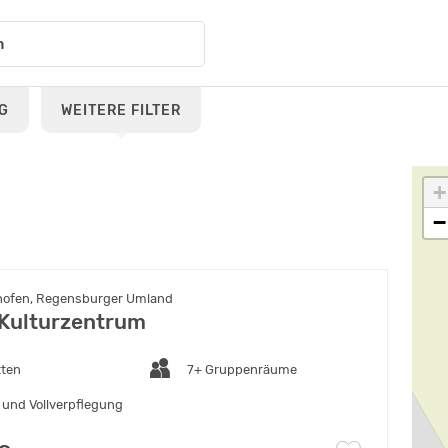
G
WEITERE FILTER
+
−
hofen, Regensburger Umland
Kulturzentrum
tten
7+ Gruppenräume
 und Vollverpflegung