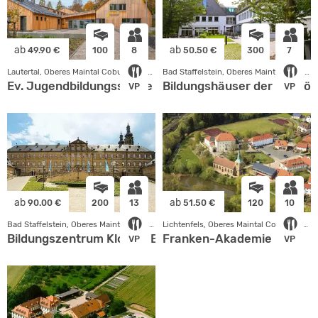
ab
ab
49.90 €
100
8
50.50 €
300
7
Lautertal, Oberes Maintal Coburger Land
Bad Staffelstein, Oberes Maintal Coburger Land
Ev. Jugendbildungsstätte Neukirchen
Bildungshäuser der Erzdiö
VP
VP
ab
ab
90.00 €
200
13
51.50 €
120
10
Bad Staffelstein, Oberes Maintal Coburger Land
Lichtenfels, Oberes Maintal Coburger Land
Bildungszentrum Kloster Banz
Franken-Akademie
VP
VP