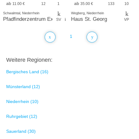
ab
ab
11.00 €
12
1
35.00 €
133
10
Schwalmtal, Niederrhein
Wegberg, Niederrhein
Pfadfinderzentrum Exploris
Haus St. Georg
SV
VP
1
Weitere Regionen:
Bergisches Land (16)
Münsterland (12)
Niederrhein (10)
Ruhrgebiet (12)
Sauerland (30)