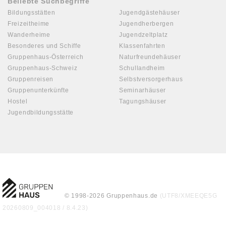
Beliebte Suchbegriffe
Bildungsstätten
Jugendgästehäuser
Freizeitheime
Jugendherbergen
Wanderheime
Jugendzeltplatz
Besonderes und Schiffe
Klassenfahrten
Gruppenhaus-Österreich
Naturfreundehäuser
Gruppenhaus-Schweiz
Schullandheim
Gruppenreisen
Selbstversorgerhaus
Gruppenunterkünfte
Seminarhäuser
Hostel
Tagungshäuser
Jugendbildungsstätte
© 1998-2026 Gruppenhaus.de
(UTF8/XMEEQE5G
20260809_004018 / 8.4.23)