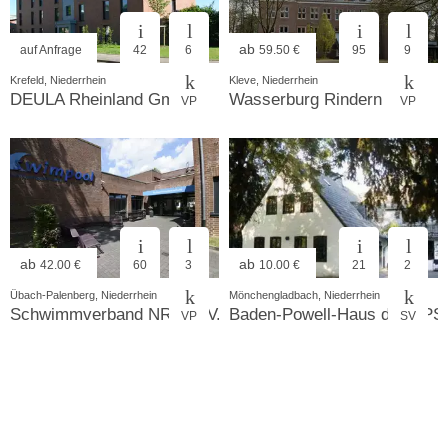
ab
auf Anfrage
42
6
59.50 €
95
9
Krefeld, Niederrhein
Kleve, Niederrhein
DEULA Rheinland GmbH
Wasserburg Rindern
VP
VP
ab
ab
42.00 €
60
3
10.00 €
21
2
Übach-Palenberg, Niederrhein
Mönchengladbach, Niederrhein
Schwimmverband NRW e.V.
Baden-Powell-Haus der DP
VP
SV