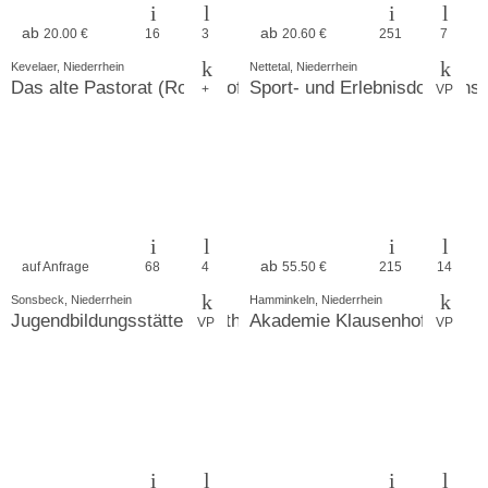
ab
ab
20.00 €
16
3
20.60 €
251
7
Kevelaer, Niederrhein
Nettetal, Niederrhein
Das alte Pastorat (Rouenhof)
Sport- und Erlebnisdorf Hins
+
VP
ab
auf Anfrage
68
4
55.50 €
215
14
Sonsbeck, Niederrhein
Hamminkeln, Niederrhein
Jugendbildungsstätte Forsthaus Hasenacker
Akademie Klausenhof
VP
VP