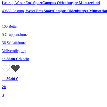
Lastrup, Weser Ems
SportCampus Oldenburger Münsterland
49688 Lastrup, Weser Ems
SportCampus Oldenburger Münsterla
100 Betten
5 Gruppenräume
36 Schlafräume
Vollverpflegung
ab
58.00 €
/Nacht
ab
30.00 €
20
3
+