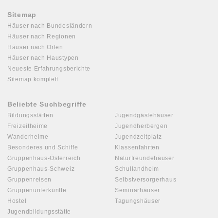
Sitemap
Häuser nach Bundesländern
Häuser nach Regionen
Häuser nach Orten
Häuser nach Haustypen
Neueste Erfahrungsberichte
Sitemap komplett
Beliebte Suchbegriffe
Bildungsstätten
Jugendgästehäuser
Freizeitheime
Jugendherbergen
Wanderheime
Jugendzeltplatz
Besonderes und Schiffe
Klassenfahrten
Gruppenhaus-Österreich
Naturfreundehäuser
Gruppenhaus-Schweiz
Schullandheim
Gruppenreisen
Selbstversorgerhaus
Gruppenunterkünfte
Seminarhäuser
Hostel
Tagungshäuser
Jugendbildungsstätte