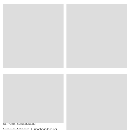
52.50 €
25.50 €
ab
ab
60
68
2
4
VP
+
Sankt Blasien, Schwarzwald
Furtwangen, Schwarzwald
Land-gut-Hotel Großbach
Bregtalhostel
71.50 €
18.00 €
ab
ab
71
22
4
2
VP
SV
St. Peter, Schwarzwald
Feldberg, Schwarzwald
Haus Maria Lindenberg
"Posthäusle"