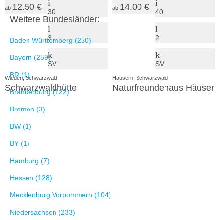
12.50 €
14.00 €
ab
ab
30
40
Weitere Bundesländer:
3
2
Baden Württemberg (250)
Bayern (259)
SV
SV
BR (1)
Wieden, Schwarzwald
Häusern, Schwarzwald
Schwarzwaldhütte
Naturfreundehaus Häusern
Brandenburg (122)
Bremen (3)
BW (1)
BY (1)
Hamburg (7)
Hessen (128)
Mecklenburg Vorpommern (104)
Niedersachsen (233)