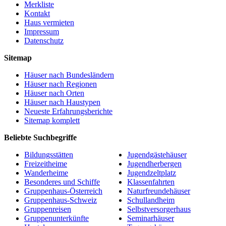
Merkliste
Kontakt
Haus vermieten
Impressum
Datenschutz
Sitemap
Häuser nach Bundesländern
Häuser nach Regionen
Häuser nach Orten
Häuser nach Haustypen
Neueste Erfahrungsberichte
Sitemap komplett
Beliebte Suchbegriffe
Bildungsstätten
Jugendgästehäuser
Freizeitheime
Jugendherbergen
Wanderheime
Jugendzeltplatz
Besonderes und Schiffe
Klassenfahrten
Gruppenhaus-Österreich
Naturfreundehäuser
Gruppenhaus-Schweiz
Schullandheim
Gruppenreisen
Selbstversorgerhaus
Gruppenunterkünfte
Seminarhäuser