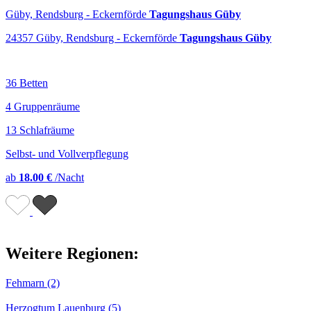
Güby, Rendsburg - Eckernförde
Tagungshaus Güby
24357 Güby, Rendsburg - Eckernförde
Tagungshaus Güby
36 Betten
4 Gruppenräume
13 Schlafräume
Selbst- und Vollverpflegung
ab
18.00 €
/Nacht
Weitere Regionen:
Fehmarn (2)
Herzogtum Lauenburg (5)