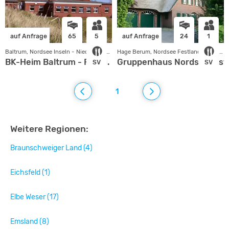
auf Anfrage
65
5
auf Anfrage
24
1
Baltrum, Nordsee Inseln - Niedersachsen
Hage Berum, Nordsee Festland - Niedersachsen
BK-Heim Baltrum - FZH d. Evang.
Gruppenhaus Nordseeküste 
SV
SV
1
Weitere Regionen:
Braunschweiger Land (4)
Eichsfeld (1)
Elbe Weser (17)
Emsland (8)