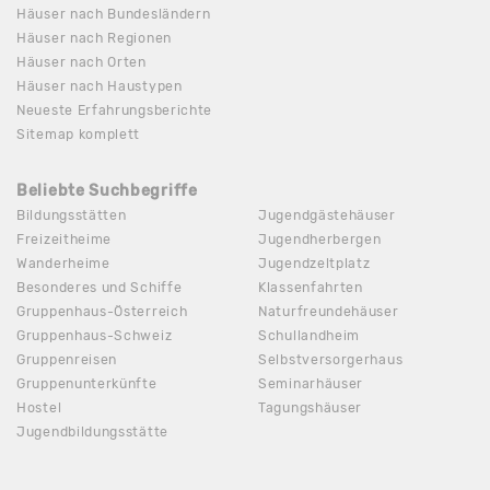
Häuser nach Bundesländern
Häuser nach Regionen
Häuser nach Orten
Häuser nach Haustypen
Neueste Erfahrungsberichte
Sitemap komplett
Beliebte Suchbegriffe
Bildungsstätten
Jugendgästehäuser
Freizeitheime
Jugendherbergen
Wanderheime
Jugendzeltplatz
Besonderes und Schiffe
Klassenfahrten
Gruppenhaus-Österreich
Naturfreundehäuser
Gruppenhaus-Schweiz
Schullandheim
Gruppenreisen
Selbstversorgerhaus
Gruppenunterkünfte
Seminarhäuser
Hostel
Tagungshäuser
Jugendbildungsstätte