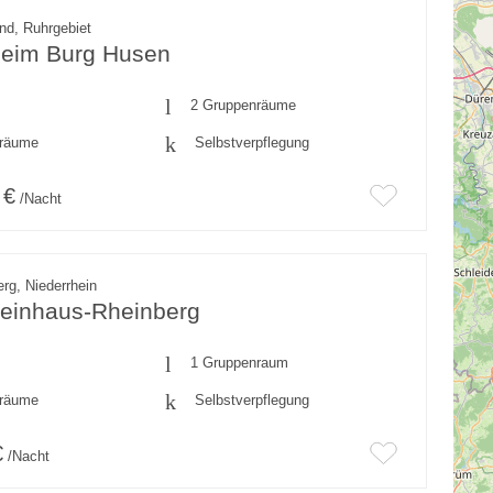
nd, Ruhrgebiet
theim Burg Husen
2 Gruppenräume
fräume
Selbstverpflegung
 €
/Nacht
rg, Niederrhein
heinhaus-Rheinberg
1 Gruppenraum
fräume
Selbstverpflegung
€
/Nacht