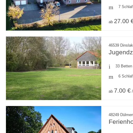
7 Schla
27.00 
ab
46539 Dinslak
Jugendze
33 Betten
6 Schla
7.00 €
ab
/
48249 Dülmen
Ferienho