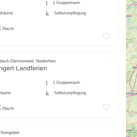
1 Gruppenraum
afräume
Selbstverpflegung
€
/Nacht
beck-Dämmerwald, Niederrhein
ngert Landferien
1 Gruppenraum
fräume
Selbstverpflegung
€
/Nacht
 Ruhrgebiet