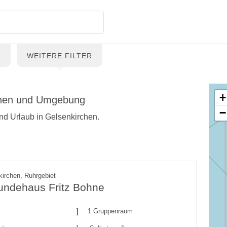
G
WEITERE FILTER
+
rchen und Umgebung
−
und Urlaub in Gelsenkirchen.
irchen, Ruhrgebiet
eundehaus Fritz Bohne
1 Gruppenraum