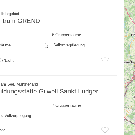
 Ruhrgebiet
entrum GREND
6 Gruppenräume
fräume
Selbstverpflegung
€
/Nacht
 am See, Münsterland
ldungsstätte Gilwell Sankt Ludger
n
7 Gruppenräume
nd Vollverpflegung
rage