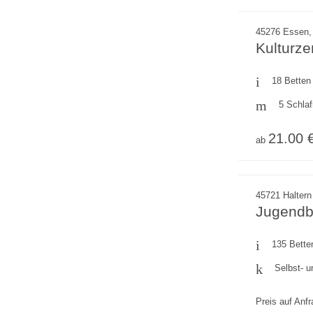
45276 Essen,
Kulturz
18 Betten
5 Schla
21.00 
ab
45721 Haltern
Jugendbi
135 Bette
Selbst- u
Preis auf Anf