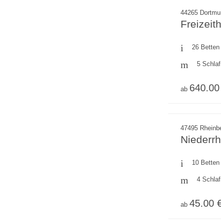
44265 Dortmu
Freizei
26 Betten
5 Schla
640.00
ab
47495 Rheinbe
Niederr
10 Betten
4 Schla
45.00 
ab