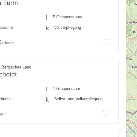
m Turm
5 Gruppenräume
afräume
Vollverpflegung
€
/Nacht
, Bergisches Land
cheidt
1 Gruppenraum
fräume
Selbst- und Vollverpflegung
rage