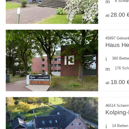
8 Schla
28.00 
ab
45897 Gelsenk
Haus H
360 Bette
176 Sch
18.00 
ab
46514 Scherm
Kolping
14 Betten