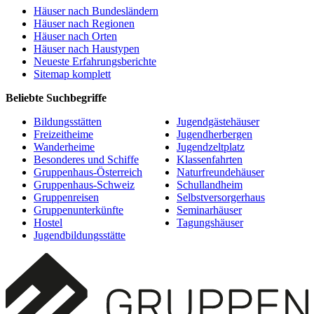
Häuser nach Bundesländern
Häuser nach Regionen
Häuser nach Orten
Häuser nach Haustypen
Neueste Erfahrungsberichte
Sitemap komplett
Beliebte Suchbegriffe
Bildungsstätten
Jugendgästehäuser
Freizeitheime
Jugendherbergen
Wanderheime
Jugendzeltplatz
Besonderes und Schiffe
Klassenfahrten
Gruppenhaus-Österreich
Naturfreundehäuser
Gruppenhaus-Schweiz
Schullandheim
Gruppenreisen
Selbstversorgerhaus
Gruppenunterkünfte
Seminarhäuser
Hostel
Tagungshäuser
Jugendbildungsstätte