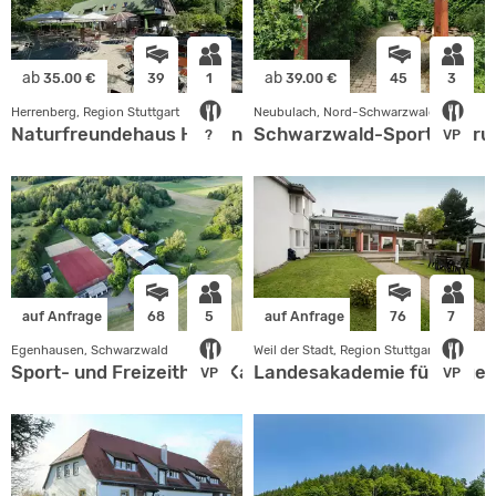
ab
ab
35.00 €
39
1
39.00 €
45
3
Herrenberg, Region Stuttgart
Neubulach, Nord-Schwarzwald
Naturfreundehaus Herrenberg
Schwarzwald-Sportzentru
?
VP
auf Anfrage
68
5
auf Anfrage
76
7
Egenhausen, Schwarzwald
Weil der Stadt, Region Stuttgart
Sport- und Freizeitheim Kapf
Landesakademie für Jugend
VP
VP