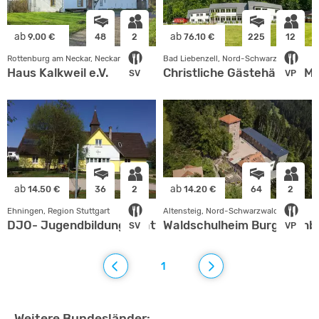
ab
ab
9.00 €
48
2
76.10 €
225
12
Rottenburg am Neckar, Neckar-Alb
Bad Liebenzell, Nord-Schwarzwald
Haus Kalkweil e.V.
Christliche Gästehäuser M
SV
VP
ab
ab
14.50 €
36
2
14.20 €
64
2
Ehningen, Region Stuttgart
Altensteig, Nord-Schwarzwald
DJO- Jugendbildungsstätte
Waldschulheim Burg Hornb
SV
VP
1
Weitere Bundesländer: