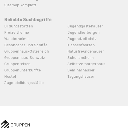
Sitemap komplett
Beliebte Suchbegriffe
Bildungsstätten
Jugendgästehäuser
Freizeitheime
Jugendherbergen
Wanderheime
Jugendzeltplatz
Besonderes und Schiffe
Klassenfahrten
Gruppenhaus-Österreich
Naturfreundehäuser
Gruppenhaus-Schweiz
Schullandheim
Gruppenreisen
Selbstversorgerhaus
Gruppenunterkünfte
Seminarhäuser
Hostel
Tagungshäuser
Jugendbildungsstätte