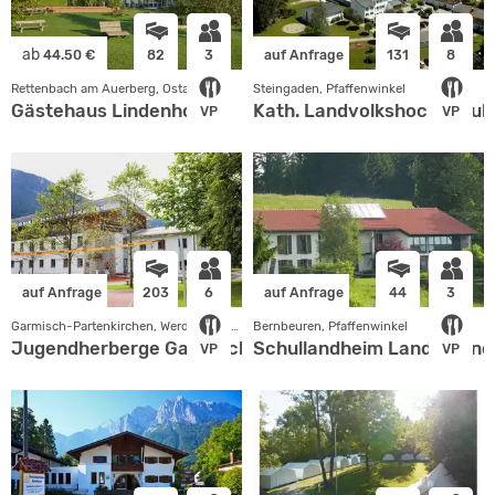
ab
44.50 €
82
3
auf Anfrage
131
8
Rettenbach am Auerberg, Ostallgäu
Steingaden, Pfaffenwinkel
Gästehaus Lindenhof
Kath. Landvolkshochschul
VP
VP
auf Anfrage
203
6
auf Anfrage
44
3
Garmisch-Partenkirchen, Werdenfelser Land
Bernbeuren, Pfaffenwinkel
Jugendherberge Garmisch-Partenkirchen
Schullandheim Landjugend
VP
VP