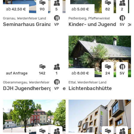
ab
ab
42.50 €
90
5
5.00 €
82
2
Grainau, Werdenfelser Land
Peißenberg, Pfaffenwinkel
Seminarhaus Grainau
Kinder- und Jugendgruppen
VP
SV
ab
auf Anfrage
142
1
8.00 €
24
SV
Oberammergau, Werdenfelser Land
Ettal, Werdenfelser Land
DJH Jugendherberge Oberammergau
Lichtenbachhütte
VP