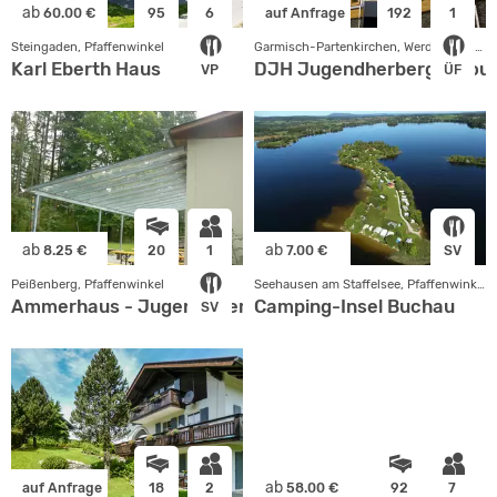
ab
60.00 €
95
6
auf Anfrage
192
1
Steingaden, Pfaffenwinkel
Garmisch-Partenkirchen, Werdenfelser Land
Karl Eberth Haus
DJH Jugendherberge mou
VP
ÜF
ab
ab
8.25 €
20
1
7.00 €
SV
Peißenberg, Pfaffenwinkel
Seehausen am Staffelsee, Pfaffenwinkel
Ammerhaus - Jugendübernachtungshaus
Camping-Insel Buchau
SV
ab
auf Anfrage
18
2
58.00 €
92
7