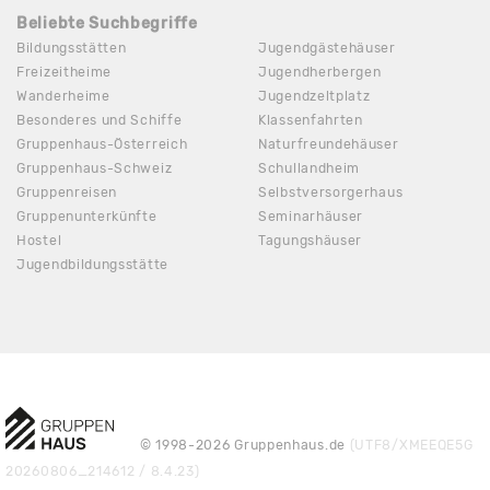
Beliebte Suchbegriffe
Bildungsstätten
Jugendgästehäuser
Freizeitheime
Jugendherbergen
Wanderheime
Jugendzeltplatz
Besonderes und Schiffe
Klassenfahrten
Gruppenhaus-Österreich
Naturfreundehäuser
Gruppenhaus-Schweiz
Schullandheim
Gruppenreisen
Selbstversorgerhaus
Gruppenunterkünfte
Seminarhäuser
Hostel
Tagungshäuser
Jugendbildungsstätte
© 1998-2026 Gruppenhaus.de
(UTF8/XMEEQE5G
20260806_214612 / 8.4.23)