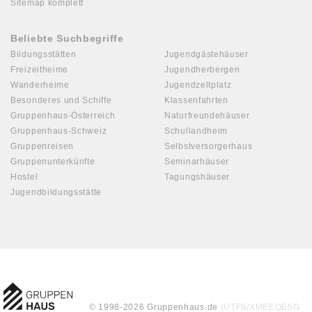
Sitemap komplett
Beliebte Suchbegriffe
Bildungsstätten
Jugendgästehäuser
Freizeitheime
Jugendherbergen
Wanderheime
Jugendzeltplatz
Besonderes und Schiffe
Klassenfahrten
Gruppenhaus-Österreich
Naturfreundehäuser
Gruppenhaus-Schweiz
Schullandheim
Gruppenreisen
Selbstversorgerhaus
Gruppenunterkünfte
Seminarhäuser
Hostel
Tagungshäuser
Jugendbildungsstätte
© 1998-2026 Gruppenhaus.de
(UTF8/XMEEQE5G