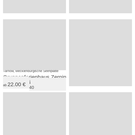
Ferienhaus XL am Zeltplatz Rerik
Der Holthof
10.00 €
40.00 €
ab
ab
35
222
1
3
SV
VP
Tarnow, Mecklenburgische Seenplatte
Rostock, Mecklenburgische Ostseeküste
Gruppenferienhaus Zernin
DJH-Jugendherberge War
22.00 €
ab
40
auf
+
300
Anfrage
Boldenshagen, Mecklenburgische Ostseeküste
Ferienhof Poggendiek
1