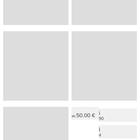
HP
Pepelow, Mecklenburgische Ostseeküste
Feriendorf und Surfschule
40.00 €
23.50 €
ab
ab
30
18
2
2
SV
+
Ostseebad Nienhagen, Hamburg
Hermannshagen, Schwerin-Westmecklenb.
Pension Richter
Villa M
37.00 €
50.00 €
ab
ab
25
90
2
4