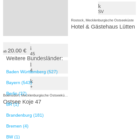
+
SV
Alt Bukow, Mecklenburgische Ostseeküste
Rostock, Mecklenburgische Ostseeküste
Altes Pfarrhaus
Hotel & Gästehaus Lütten K
20.00 €
ab
45
Weitere Bundesländer:
4
Baden Württemberg (527)
Bayern (543)
+
Berlin (37)
Boiensdorf, Mecklenburgische Ostseeküste
Ostsee Koje 47
BR (1)
Brandenburg (181)
Bremen (4)
BW (1)