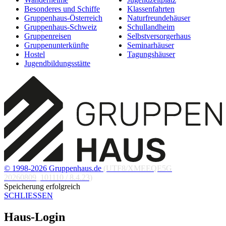
Besonderes und Schiffe
Klassenfahrten
Gruppenhaus-Österreich
Naturfreundehäuser
Gruppenhaus-Schweiz
Schullandheim
Gruppenreisen
Selbstversorgerhaus
Gruppenunterkünfte
Seminarhäuser
Hostel
Tagungshäuser
Jugendbildungsstätte
© 1998-2026 Gruppenhaus.de
(UTF8/XMEEQE5G
20260809_101110 / 8.4.23)
Speicherung erfolgreich
SCHLIESSEN
Haus-Login