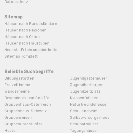
Datenschutz
Sitemap
Häuser nach Bundesländern
Häuser nach Regionen
Häuser nach Orten
Häuser nach Haustypen
Neueste Erfahrungsberichte
Sitemap komplett
Beliebte Suchbegriffe
Bildungsstätten
Jugendgästehäuser
Freizeitheime
Jugendherbergen
Wanderheime
Jugendzeltplatz
Besonderes und Schiffe
Klassenfahrten
Gruppenhaus-Österreich
Naturfreundehäuser
Gruppenhaus-Schweiz
Schullandheim
Gruppenreisen
Selbstversorgerhaus
Gruppenunterkünfte
Seminarhäuser
Hostel
Tagungshäuser