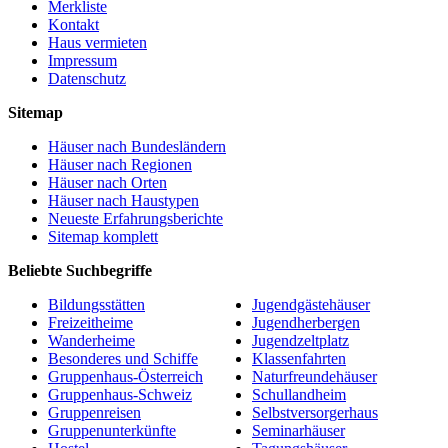
Merkliste
Kontakt
Haus vermieten
Impressum
Datenschutz
Sitemap
Häuser nach Bundesländern
Häuser nach Regionen
Häuser nach Orten
Häuser nach Haustypen
Neueste Erfahrungsberichte
Sitemap komplett
Beliebte Suchbegriffe
Bildungsstätten
Jugendgästehäuser
Freizeitheime
Jugendherbergen
Wanderheime
Jugendzeltplatz
Besonderes und Schiffe
Klassenfahrten
Gruppenhaus-Österreich
Naturfreundehäuser
Gruppenhaus-Schweiz
Schullandheim
Gruppenreisen
Selbstversorgerhaus
Gruppenunterkünfte
Seminarhäuser