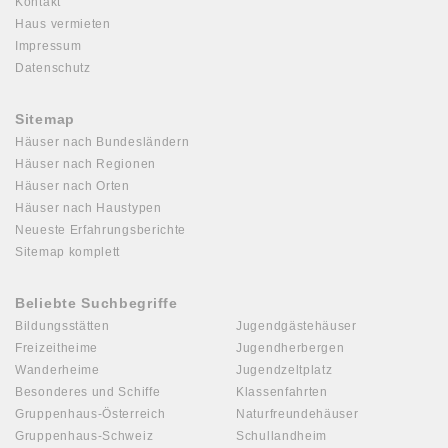
Kontakt
Haus vermieten
Impressum
Datenschutz
Sitemap
Häuser nach Bundesländern
Häuser nach Regionen
Häuser nach Orten
Häuser nach Haustypen
Neueste Erfahrungsberichte
Sitemap komplett
Beliebte Suchbegriffe
Bildungsstätten
Jugendgästehäuser
Freizeitheime
Jugendherbergen
Wanderheime
Jugendzeltplatz
Besonderes und Schiffe
Klassenfahrten
Gruppenhaus-Österreich
Naturfreundehäuser
Gruppenhaus-Schweiz
Schullandheim