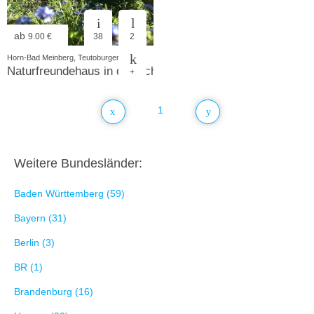
ab
9.00 €
38
2
Horn-Bad Meinberg, Teutoburger Wald
Naturfreundehaus in der Schnat
+
1
Weitere Bundesländer:
Baden Württemberg (59)
Bayern (31)
Berlin (3)
BR (1)
Brandenburg (16)