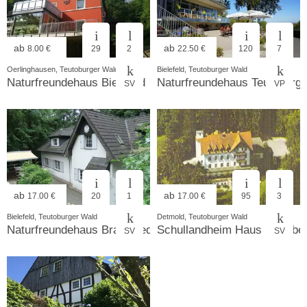
ab
ab
8.00 €
29
2
22.50 €
120
7
Oerlinghausen, Teutoburger Wald
Bielefeld, Teutoburger Wald
Naturfreundehaus Bielefeld
Naturfreundehaus Teutoburg
SV
VP
ab
ab
17.00 €
20
1
17.00 €
95
3
Bielefeld, Teutoburger Wald
Detmold, Teutoburger Wald
Naturfreundehaus Brackwede
Schullandheim Haus Berlebe
SV
SV