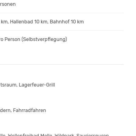
ersonen
 km, Hallenbad 10 km, Bahnhof 10 km
ro Person
(Selbstverpflegung)
tsraum, Lagerfeuer-Grill
andern, Fahrradfahren
, Wellenfreibad Melle, Wildpark, Saurierspuren,