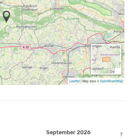
|
Map data ©
Leaflet
OpenStreetMap
September 2026