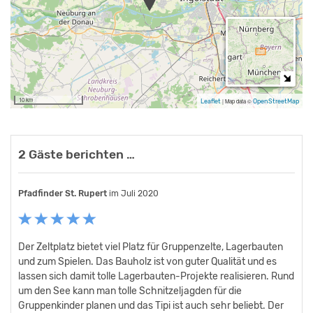
von Kinder- und Jugendfreizeiten zur Verfügung.
Kinder- und Jugend-Gruppen erhalten je 30 zahlende TN einen
Freiplatz pro Gruppenleiter:in mit gültiger JuLeiCa
10 km
Leaflet
|
Map data ©
OpenStreetMap
2 Gäste berichten …
Pfadfinder St. Rupert
Ogün Celik
im Juni 2016
im Juli 2020
Der Zeltplatz bietet viel Platz für Gruppenzelte, Lagerbauten
Der Jugendzeltlagerplatz hat uns gut gefallen
und zum Spielen. Das Bauholz ist von guter Qualität und es
lassen sich damit tolle Lagerbauten-Projekte realisieren. Rund
um den See kann man tolle Schnitzeljagden für die
Gruppenkinder planen und das Tipi ist auch sehr beliebt. Der