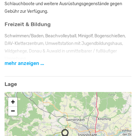
Schlauchboote und weitere Ausrüstungsgegenstände gegen
Gebühr zur Verfügung.
Freizeit & Bildung
Schwimmen/Baden, Beachvolleyball, Minigolf, Bogenschießen,
DAV-Kletterzentrum, Umweltstation mit Jugendbildungshaus,
Wildgehege, Donau & Auwald in unmittelbarer / fußläufiger
Umgebung
mehr anzeigen ...
Ausflugsziele
Naturpark Altmühltal, Stadt Ingolstadt, Tagesausflüge nach
Lage
Nürnberg, München, Regensburg
+
Zusätzliche Angaben
−
Der Platz steht allen Jugend-Gruppen von Trägern der
Jugendhilfe/ Jugendarbeit, sowie Schul- und
Kindergartengruppen zur eigenverantwortlichen Durchführung