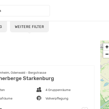
G
WEITERE FILTER
+
−
heim, Odenwald - Bergstrasse
erberge Starkenburg
tten
4 Gruppenräume
lafräume
Vollverpflegung