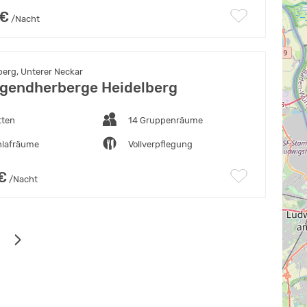
 €
/Nacht
berg, Unterer Neckar
gendherberge Heidelberg
tten
14 Gruppenräume
hlafräume
Vollverpflegung
€
/Nacht