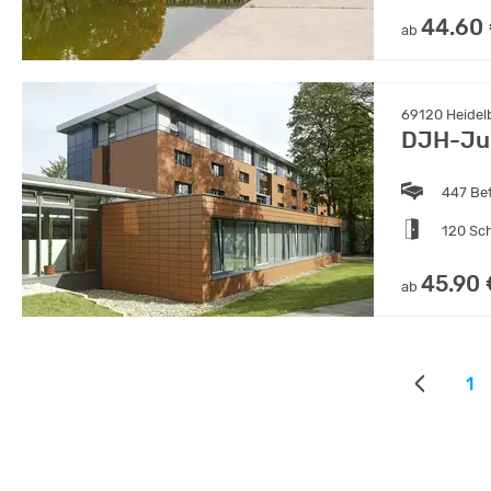
44.60
ab
69120 Heidel
DJH-Ju
447 Be
120 Sc
45.90 
ab
1