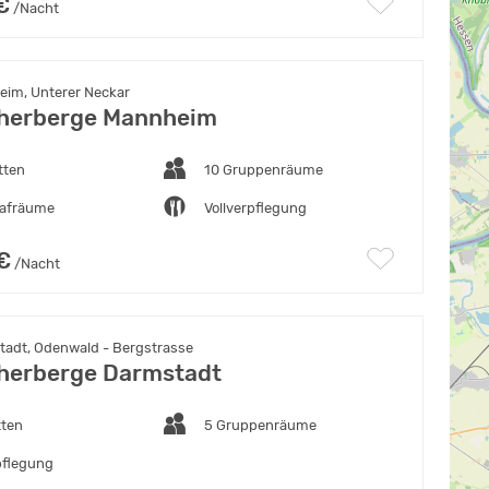
€
/Nacht
im, Unterer Neckar
herberge Mannheim
tten
10 Gruppenräume
lafräume
Vollverpflegung
€
/Nacht
adt, Odenwald - Bergstrasse
herberge Darmstadt
tten
5 Gruppenräume
pflegung