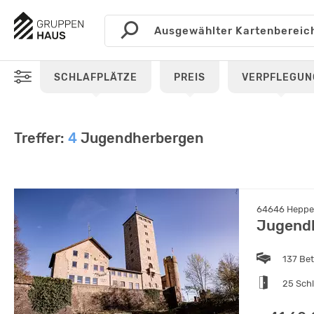
SCHLAFPLÄTZE
PREIS
VERPFLEGUN
Treffer:
4
Jugendherbergen
64646 Heppen
Jugendh
137 Be
25 Sch