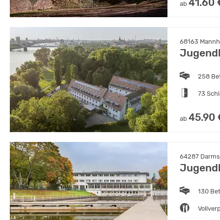
41.60 
ab
68163 Mannhe
Jugend
258 Be
73 Sch
45.90 
ab
64287 Darmst
Jugend
130 Be
Vollver