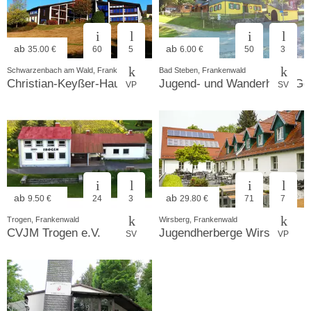
ab
ab
35.00 €
60
5
6.00 €
50
3
Schwarzenbach am Wald, Frankenwald
Bad Steben, Frankenwald
Christian-Keyßer-Haus
Jugend- und Wanderheim Ger
VP
SV
ab
ab
9.50 €
24
3
29.80 €
71
7
Trogen, Frankenwald
Wirsberg, Frankenwald
CVJM Trogen e.V.
Jugendherberge Wirsberg
SV
VP