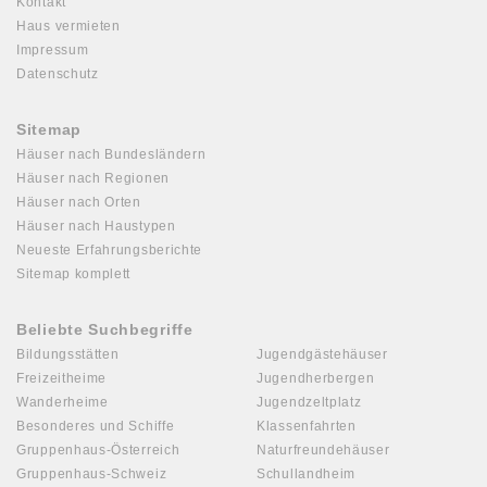
Kontakt
Haus vermieten
Impressum
Datenschutz
Sitemap
Häuser nach Bundesländern
Häuser nach Regionen
Häuser nach Orten
Häuser nach Haustypen
Neueste Erfahrungsberichte
Sitemap komplett
Beliebte Suchbegriffe
Bildungsstätten
Jugendgästehäuser
Freizeitheime
Jugendherbergen
Wanderheime
Jugendzeltplatz
Besonderes und Schiffe
Klassenfahrten
Gruppenhaus-Österreich
Naturfreundehäuser
Gruppenhaus-Schweiz
Schullandheim