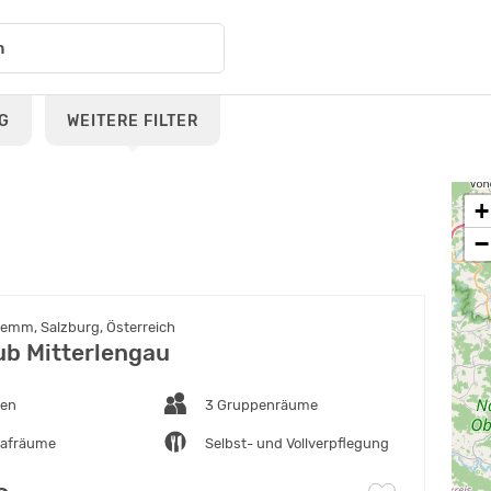
G
WEITERE FILTER
+
−
lemm, Salzburg, Österreich
ub Mitterlengau
ten
3 Gruppenräume
lafräume
Selbst- und Vollverpflegung