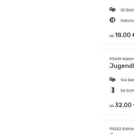
30 Bet
Selbst
18.00 
ab
93449 Waldmü
Jugendb
164 Be
56 Sch
32.00
ab
94262 Kollnbu