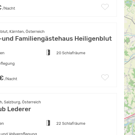
€
/Nacht
blut, Kärnten, Österreich
und Familiengästehaus Heiligenblut
ten
20 Schlafräume
pflegung
 €
/Nacht
, Salzburg, Österreich
ub Lederer
ten
22 Schlafräume
 und Vollverpflegung