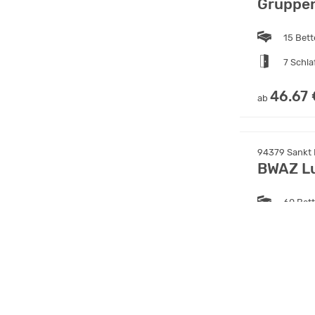
Gruppen
15 Bet
7 Schl
46.67 
ab
94379 Sankt 
BWAZ Lu
60 Bet
15 Sch
22.00
ab