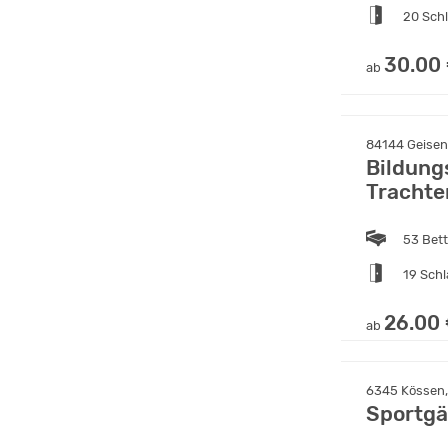
20 Sch
30.00
ab
84144 Geisenh
Bildung
Trachte
53 Bet
19 Sch
26.00
ab
6345 Kössen, 
Sportgä