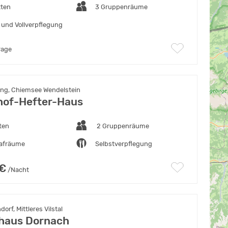
tten
3 Gruppenräume
 und Vollverpflegung
rage
ng, Chiemsee Wendelstein
hof-Hefter-Haus
ten
2 Gruppenräume
lafräume
Selbstverpflegung
 €
/Nacht
rf, Mittleres Vilstal
haus Dornach