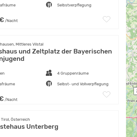
lafräume
Selbstverpflegung
 €
/Nacht
ausen, Mittleres Vilstal
shaus und Zeltplatz der Bayerischen
njugend
ten
4 Gruppenräume
lafräume
Selbst- und Vollverpflegung
 
 €
/Nacht
Tirol, Österreich
stehaus Unterberg