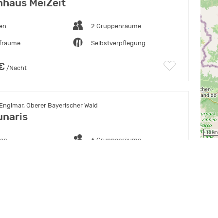
haus MeiZeit
ten
2 Gruppenräume
afräume
Selbstverpflegung
€
/Nacht
Englmar, Oberer Bayerischer Wald
naris
10 km
ten
6 Gruppenräume
lafräume
Selbst- und Vollverpflegung
 €
/Nacht