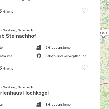
€
/Nacht
, Salzburg, Österreich
 26.00 €
ub Steinachhof
ten
5 Gruppenräume
lafräume
Selbst- und Vollverpflegung
€
/Nacht
, Salzburg, Österreich
erienhaus Hochkogel
ten
3 Gruppenräume