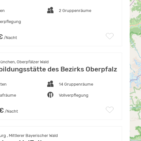
ten
2 Gruppenräume
verpflegung
€
/Nacht
nchen, Oberpfälzer Wald
ildungsstätte des Bezirks Oberpfalz
tten
14 Gruppenräume
lafräume
Vollverpflegung
 €
/Nacht
rg , Mittlerer Bayerischer Wald