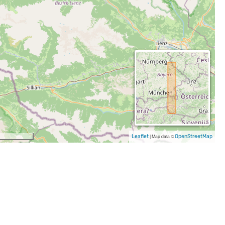
Leaflet
|
Map data ©
OpenStreetMap