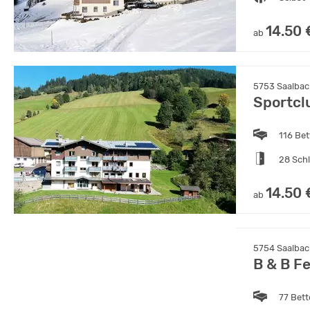
14.50 
ab
5753 Saalbach
Sportcl
116 Bet
28 Sch
14.50 
ab
5754 Saalbach
B & B F
77 Bet