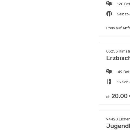
120 Be
Selbst-
Preis auf Anf
83253 Rimsti
Erzbisc
49 Bet
13 Sch
20.00
ab
94428 Eichendo
Jugend