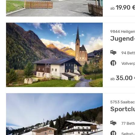
19.90 
ab
9844 Heiligen
Jugend-
94 Bet
Vollver
35.00
ab
5753 Saalbach
Sportcl
77 Bet
Selbst-