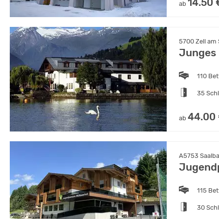
14.50 
ab
5700 Zell am 
Junges 
110 Bet
35 Sch
44.00
ab
A5753 Saalbac
Jugendp
115 Bet
30 Sch