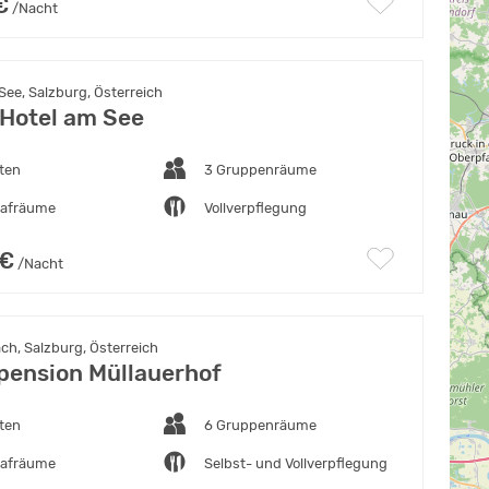
€
/Nacht
See, Salzburg, Österreich
Hotel am See
ten
3 Gruppenräume
lafräume
Vollverpflegung
 €
/Nacht
h, Salzburg, Österreich
ension Müllauerhof
ten
6 Gruppenräume
lafräume
Selbst- und Vollverpflegung