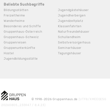
Beliebte Suchbegriffe
Bildungsstätten
Jugendgästehäuser
Freizeitheime
Jugendherbergen
Wanderheime
Jugendzeltplatz
Besonderes und Schiffe
Klassenfahrten
Gruppenhaus-Österreich
Naturfreundehäuser
Gruppenhaus-Schweiz
Schullandheim
Gruppenreisen
Selbstversorgerhaus
Gruppenunterkünfte
Seminarhäuser
Hostel
Tagungshäuser
Jugendbildungsstätte
© 1998-2026 Gruppenhaus.de
(UTF8/XMEEQE5G
20260805_235947 / 8.4.23)