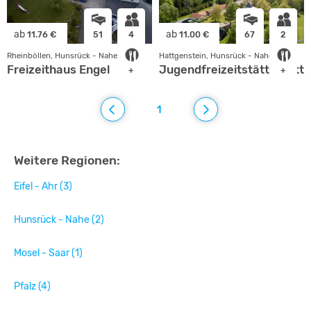
ab
ab
11.76 €
51
4
11.00 €
67
2
Rheinböllen, Hunsrück - Nahe
Hattgenstein, Hunsrück - Nahe
Freizeithaus Engel
Jugendfreizeitstätte Hatt
+
+
1
Weitere Regionen:
Eifel - Ahr (3)
Hunsrück - Nahe (2)
Mosel - Saar (1)
Pfalz (4)