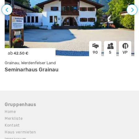
90
5
VP
ab
42.50 €
Grainau, Werdenfelser Land
Seminarhaus Grainau
Gruppenhaus
Home
Merkliste
Kontakt
Haus vermieten
Impressum