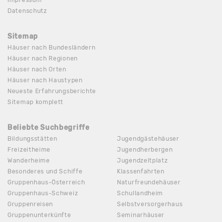
Datenschutz
Sitemap
Häuser nach Bundesländern
Häuser nach Regionen
Häuser nach Orten
Häuser nach Haustypen
Neueste Erfahrungsberichte
Sitemap komplett
Beliebte Suchbegriffe
Bildungsstätten
Jugendgästehäuser
Freizeitheime
Jugendherbergen
Wanderheime
Jugendzeltplatz
Besonderes und Schiffe
Klassenfahrten
Gruppenhaus-Österreich
Naturfreundehäuser
Gruppenhaus-Schweiz
Schullandheim
Gruppenreisen
Selbstversorgerhaus
Gruppenunterkünfte
Seminarhäuser