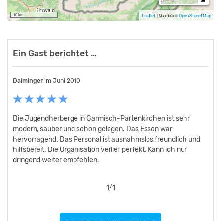
Tischtennisplatz, Klettergeräte, Wintersport
10 km
Leaflet
|
Map data ©
OpenStreetMap
Die Unterkunft ist teilweise behindertengerecht: Aufzug, 1
Behinderten-Parkplatz, rollstuhlfreundliche
Ein Gast berichtet …
Gemeinschaftsflächen & Tagungsräume, 2 rollstuhlfreundliche
Zimmer mit Bad, rollstuhlfreundliches Außengelände, stufenloser
Zugang zum Gebäude.
Daiminger
im Juni 2010
Kletterwand / Boulderwand, Außengelände mit Spielturm,
Lagerfeuerplatz, große Sonnenterrasse, Balancierbalken im
Die Jugendherberge in Garmisch-Partenkirchen ist sehr
Außenbereich, Mikroskope, hauseigene Kletterwand (Nutzung
modern, sauber und schön gelegen. Das Essen war
über den Alpinen Studienplatz), Verleih von Rodelschlitten,
hervorragend. Das Personal ist ausnahmslos freundlich und
hilfsbereit. Die Organisation verlief perfekt. Kann ich nur
Schneeschuhen und Stöcken.
dringend weiter empfehlen.
Die Jugendherberge Garmisch-Partenkirchen bietet gegen
1
/
1
Gebühr folgende Ausstattung an: Bewegliche Bühne mit Aufbau,
Verstärkeranlage, Mikrofon.