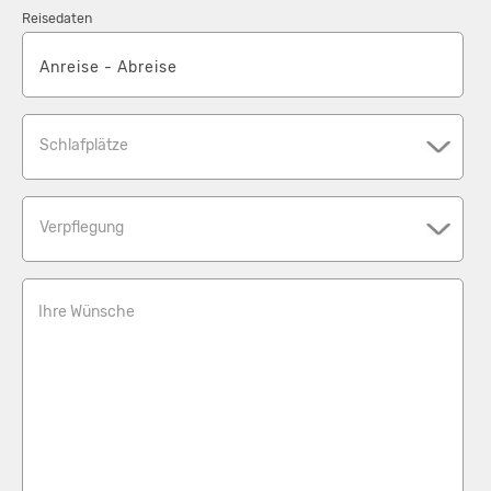
Die Jugendherberge Garmisch-Partenkirchen kann auch von
Reisedaten
Einzelgästen gebucht werden.
Unsere tagesaktuellen Preise für Übernachtung und Verpflegung
sowie Rabatte findest du auf der Homepage der Jugendherberge
Garmisch-Partenkirchen in der Buchungsmaske. Klicke hierzu
Schlafplätze
den Button "Verfügbarkeit prüfen".
Schulklassen: Jede 11. Person frei bei mindestens 4
Verpflegung
Übernachtungen mit Vollpension. Förderschulen erhalten
unabhängig von der Klassenstärke mindestens einen Freiplatz bei
4 Übernachtungen mit Vollpension.
Ihre Wünsche
Die Bettwäsche ist im Preis enthalten. Handtücher können gegen
eine geringe Gebühr ausgeliehen werden.
DJH Mitgliedschaft erforderlich.