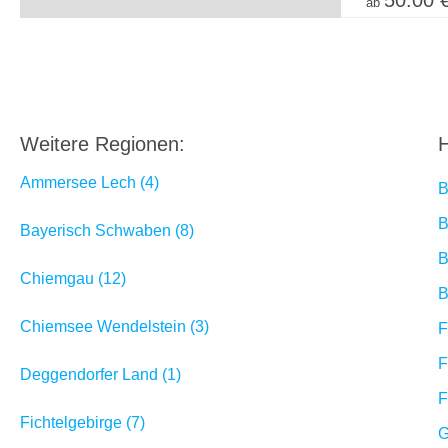
50.00 
ab
Weitere Regionen:
H
Ammersee Lech (4)
B
B
Bayerisch Schwaben (8)
B
Chiemgau (12)
B
Chiemsee Wendelstein (3)
F
F
Deggendorfer Land (1)
F
Fichtelgebirge (7)
G