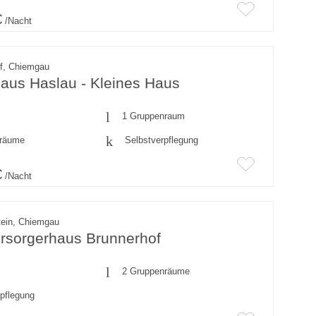
€
/Nacht
rf, Chiemgau
aus Haslau - Kleines Haus
1 Gruppenraum
fräume
Selbstverpflegung
€
/Nacht
tein, Chiemgau
ersorgerhaus Brunnerhof
2 Gruppenräume
rpflegung