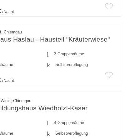
€
/Nacht
rf, Chiemgau
us Haslau - Hausteil "Kräuterwiese"
3 Gruppenräume
afräume
Selbstverpflegung
€
/Nacht
 Winkl, Chiemgau
ildungshaus Wiedhölzl-Kaser
4 Gruppenräume
afräume
Selbstverpflegung