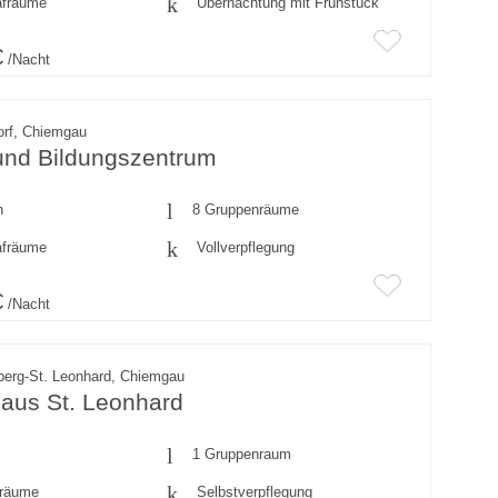
afräume
Übernachtung mit Frühstück
€
/Nacht
orf, Chiemgau
 und Bildungszentrum
n
8 Gruppenräume
afräume
Vollverpflegung
€
/Nacht
erg-St. Leonhard, Chiemgau
aus St. Leonhard
1 Gruppenraum
fräume
Selbstverpflegung