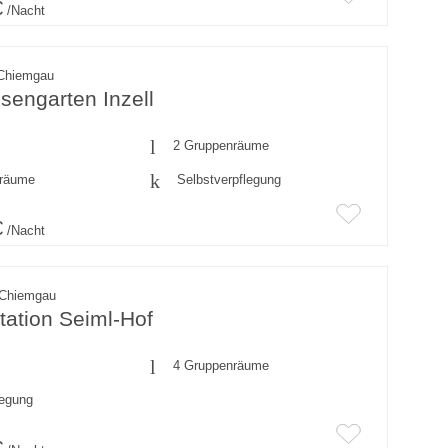
€
/Nacht
 Chiemgau
sengarten Inzell
2 Gruppenräume
fräume
Selbstverpflegung
€
/Nacht
 Chiemgau
ation Seiml-Hof
4 Gruppenräume
legung