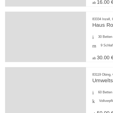
16.00 
ab
83334 Inzell,
Haus Ro
30 Betten
9 Schla
30.00 
ab
83119 Obing,
Umweltst
60 Betten
Vollverpf