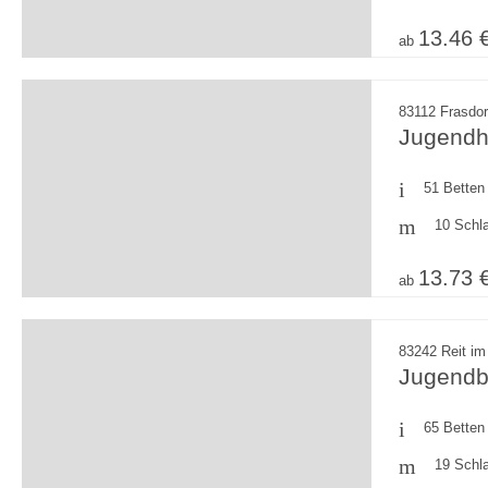
13.46 
ab
83112 Frasdo
Jugendha
51 Betten
10 Schl
13.73 
ab
83242 Reit im
Jugendb
65 Betten
19 Schl