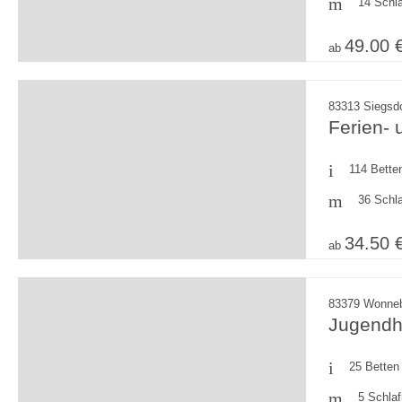
14 Schl
49.00 
ab
83313 Siegsd
Ferien-
114 Bette
36 Schl
34.50 
ab
83379 Wonneb
Jugendh
25 Betten
5 Schla