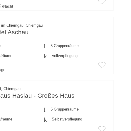
€
/Nacht
 im Chiemgau, Chiemgau
tel Aschau
n
5 Gruppenräume
afräume
Vollverpflegung
rage
rf, Chiemgau
aus Haslau - Großes Haus
5 Gruppenräume
afräume
Selbstverpflegung