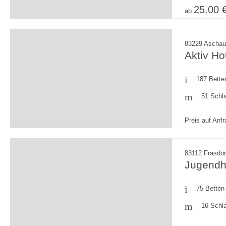
25.00 
ab
83229 Aschau
Aktiv Ho
187 Bette
51 Schl
Preis auf Anf
83112 Frasdo
Jugendh
75 Betten
16 Schl