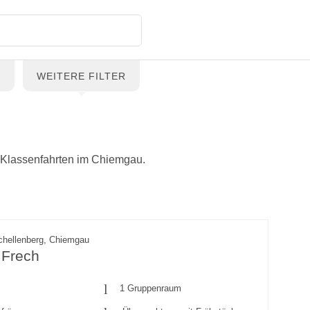
G
WEITERE FILTER
 Klassenfahrten im Chiemgau.
chellenberg, Chiemgau
 Frech
1 Gruppenraum