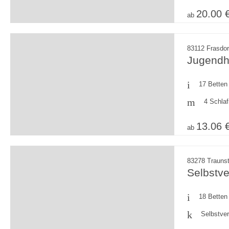
20.00 
ab
83112 Frasdo
Jugendh
17 Betten
4 Schla
13.06 
ab
83278 Trauns
Selbstv
18 Betten
Selbstve