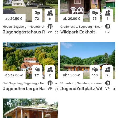
ab
ab
29.50 €
72
6
20.00 €
75
1
Mözen, Segeberg - Neumünster
Großenaspe, Segeberg - Neumünster
Jugendgästehaus Rothfos
Wildpark Eekholt
VP
SV
ab
ab
32.00 €
171
2
15.00 €
160
2
Bad Segeberg, Segeberg - Neumünster
Wittenborn, Segeberg - Neumünster
Jugendherberge Bad Segeberg
JugendZeltplatz Wittenbor
VP
VP