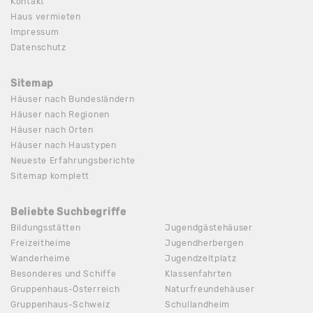
Kontakt
Haus vermieten
Impressum
Datenschutz
Sitemap
Häuser nach Bundesländern
Häuser nach Regionen
Häuser nach Orten
Häuser nach Haustypen
Neueste Erfahrungsberichte
Sitemap komplett
Beliebte Suchbegriffe
Bildungsstätten
Jugendgästehäuser
Freizeitheime
Jugendherbergen
Wanderheime
Jugendzeltplatz
Besonderes und Schiffe
Klassenfahrten
Gruppenhaus-Österreich
Naturfreundehäuser
Gruppenhaus-Schweiz
Schullandheim