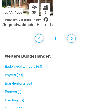
auf Anfrage
35
2
Hartenholm, Segeberg - Neumünster
Jugendwaldheim Hartenholm
+
1
Weitere Bundesländer:
Baden Württemberg (63)
Bayern (90)
Brandenburg (33)
Bremen (1)
Hamburg (3)