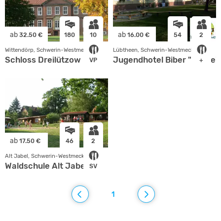
ab
ab
32.50 €
180
10
16.00 €
54
2
Wittendörp, Schwerin-Westmecklenb.
Lübtheen, Schwerin-Westmecklenb.
Schloss Dreilützow
Jugendhotel Biber "Jesse"
VP
+
ab
17.50 €
46
2
Alt Jabel, Schwerin-Westmecklenb.
Waldschule Alt Jabel
SV
1