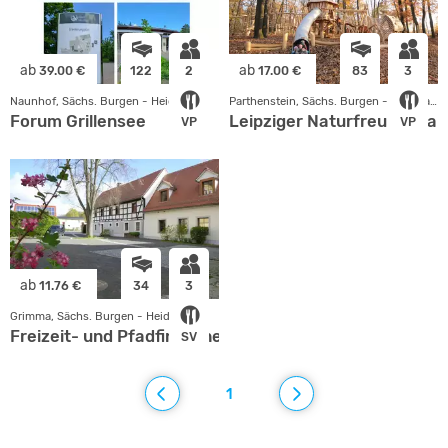
ab
ab
39.00 €
122
2
17.00 €
83
3
Naunhof, Sächs. Burgen - Heideland
Parthenstein, Sächs. Burgen - Heideland
Forum Grillensee
Leipziger Naturfreundehau
VP
VP
ab
11.76 €
34
3
Grimma, Sächs. Burgen - Heideland
Freizeit- und Pfadfinderheim Höfgen - VCP Land Sach
SV
1