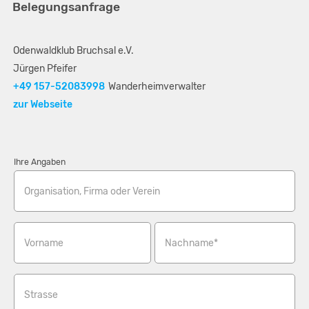
Belegungsanfrage
An der S-Bahn Haltestelle "Bruchsal - Gewerbliches
Bildungszentrum" hält die Stadtbahn S3 von Heidelberg oder
Karlsruhe oder die S31/S32 von Karlsruhe oder Rastatt. An der
Odenwaldklub Bruchsal e.V.
Haltestelle sind genügend Parkplätze vorhanden.
Jürgen Pfeifer
+49 157-52083998
Wanderheimverwalter
Navi Koordinaten: 49.105905 8.582036
zur Webseite
Navi: Odenwaldklub OWK Bruchsal - Näherweg 100 - 76646
Bruchsal
Ihre Angaben
Organisation, Firma oder Verein
Vorname
Nachname*
Strasse