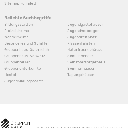
Sitemap komplett
Beliebte Suchbegriffe
Bildungsstätten
Jugendgästehäuser
Freizeitheime
Jugendherbergen
Wanderheime
Jugendzeltplatz
Besonderes und Schiffe
Klassenfahrten
Gruppenhaus-Österreich
Naturfreundehäuser
Gruppenhaus-Schweiz
Schullandheim
Gruppenreisen
Selbstversorgerhaus
Gruppenunterkünfte
Seminarhäuser
Hostel
Tagungshäuser
Jugendbildungsstätte