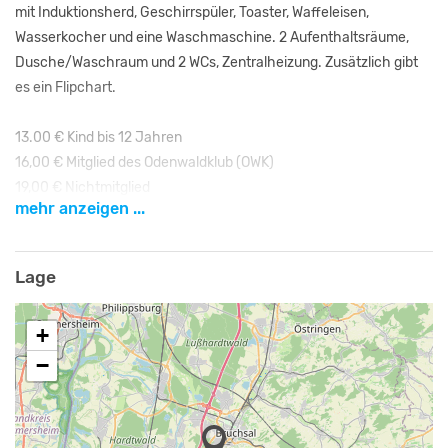
mit Induktionsherd, Geschirrspüler, Toaster, Waffeleisen,
Wasserkocher und eine Waschmaschine. 2 Aufenthaltsräume,
Dusche/Waschraum und 2 WCs, Zentralheizung. Zusätzlich gibt
es ein Flipchart.
13.00 € Kind bis 12 Jahren
16,00 € Mitglied des Odenwaldklub (OWK)
19,00 € Nichtmitglied
mehr anzeigen ...
100,00 € Anzahlung
Minimum Belegung 5 Personen - Strom, Wasser und WC-Papier
Lage
inkl.. Haustiere sind nicht gestattet. Auch bei kleineren Gruppen
findet keine weitere Belegung statt.
+
−
Im Erdgeschoss befindet sich unsere verpachtete Gastwirtschaft
die "Odenwaldhütte". Reservierung unter Telefon: 07251 88994.
Bitte frühzeitig reservieren!
Öffnungszeiten: